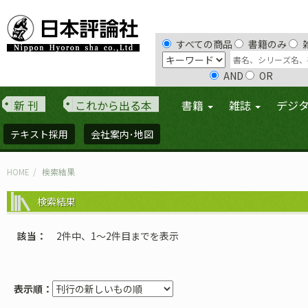
すべての商品
書籍のみ
AND
OR
新 刊
これから出る本
書籍
雑誌
デジ
テキスト採用
会社案内･地図
HOME
検索結果
検索結果
該当
2件中、1〜2件目までを表示
表示順：