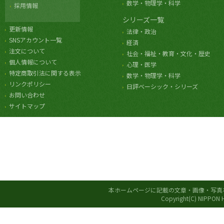
数学・物理学・科学
採用情報
シリーズ一覧
更新情報
法律・政治
SNSアカウント一覧
経済
注文について
社会・福祉・教育・文化・歴史
個人情報について
心理・医学
特定商取引法に関する表示
数学・物理学・科学
リンクポリシー
日評ベーシック・シリーズ
お問い合わせ
サイトマップ
本ホームページに記載の文章・画像・写真
Copyright(C) NIPPON