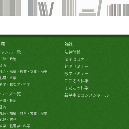
書籍
雑誌
ジャンル一覧
法律時報
法律・政治
法学セミナー
経済
経済セミナー
社会・福祉・教育・文化・歴史
数学セミナー
心理・医学
こころの科学
数学・物理学・科学
そだちの科学
シリーズ一覧
新基本法コンメンタール
法律・政治
経済
社会・福祉・教育・文化・歴史
心理・医学
数学・物理学・科学