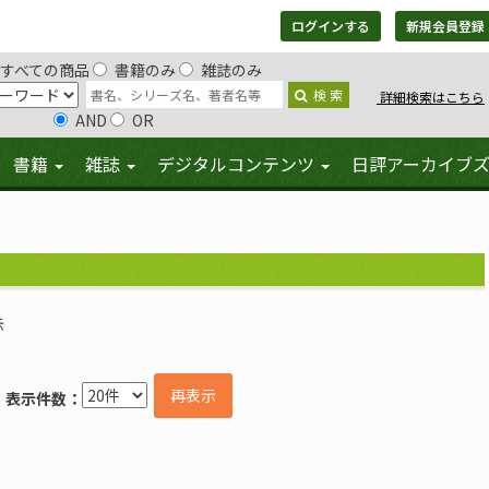
ログインする
新規会員登録
すべての商品
書籍のみ
雑誌のみ
検 索
詳細検索はこちら
AND
OR
書籍
雑誌
デジタルコンテンツ
日評アーカイブ
示
再表示
表示件数：