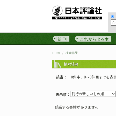
新 刊
これから出る本
HOME
検索結果
検索結果
該当
0件中、0〜0件目までを表
表示順：
該当する書籍がありません