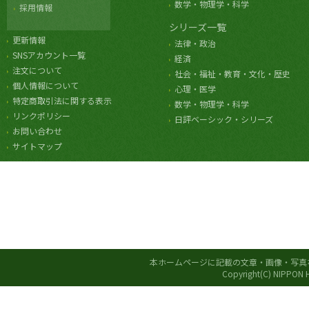
数学・物理学・科学
採用情報
シリーズ一覧
更新情報
法律・政治
SNSアカウント一覧
経済
注文について
社会・福祉・教育・文化・歴史
個人情報について
心理・医学
特定商取引法に関する表示
数学・物理学・科学
リンクポリシー
日評ベーシック・シリーズ
お問い合わせ
サイトマップ
本ホームページに記載の文章・画像・写真
Copyright(C) NIPPON