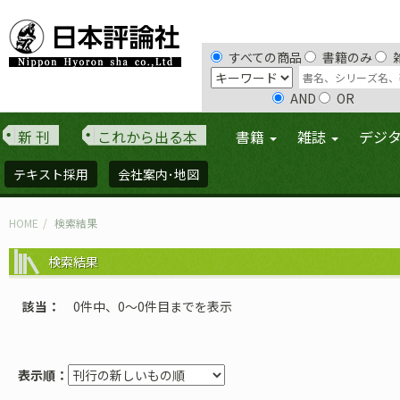
すべての商品
書籍のみ
AND
OR
新 刊
これから出る本
書籍
雑誌
デジ
テキスト採用
会社案内･地図
HOME
検索結果
検索結果
該当
0件中、0〜0件目までを表示
表示順：