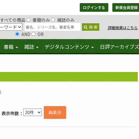
ログインする
新規会員登録
すべての商品
書籍のみ
雑誌のみ
検 索
詳細検索はこちら
AND
OR
書籍
雑誌
デジタルコンテンツ
日評アーカイブ
示
再表示
表示件数：