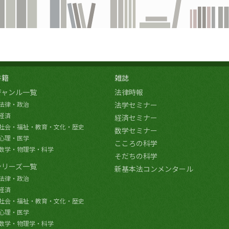
書籍
雑誌
ジャンル一覧
法律時報
法律・政治
法学セミナー
経済
経済セミナー
社会・福祉・教育・文化・歴史
数学セミナー
心理・医学
こころの科学
数学・物理学・科学
そだちの科学
シリーズ一覧
新基本法コンメンタール
法律・政治
経済
社会・福祉・教育・文化・歴史
心理・医学
数学・物理学・科学