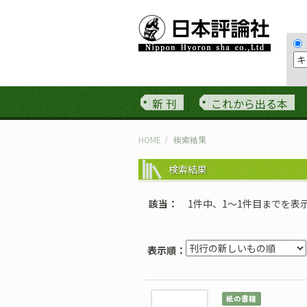
新 刊
これから出る本
HOME
検索結果
検索結果
該当
1件中、1〜1件目までを表
表示順：
紙の書籍