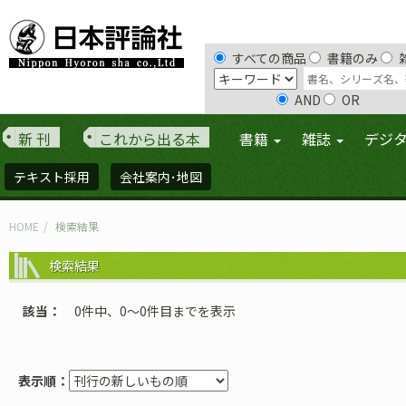
すべての商品
書籍のみ
AND
OR
新 刊
これから出る本
書籍
雑誌
デジ
テキスト採用
会社案内･地図
HOME
検索結果
検索結果
該当
0件中、0〜0件目までを表示
表示順：