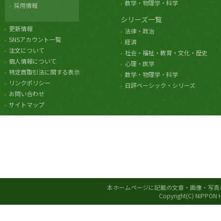
数学・物理学・科学
採用情報
シリーズ一覧
更新情報
法律・政治
SNSアカウント一覧
経済
注文について
社会・福祉・教育・文化・歴史
個人情報について
心理・医学
特定商取引法に関する表示
数学・物理学・科学
リンクポリシー
日評ベーシック・シリーズ
お問い合わせ
サイトマップ
本ホームページに記載の文章・画像・写真
Copyright(C) NIPPON