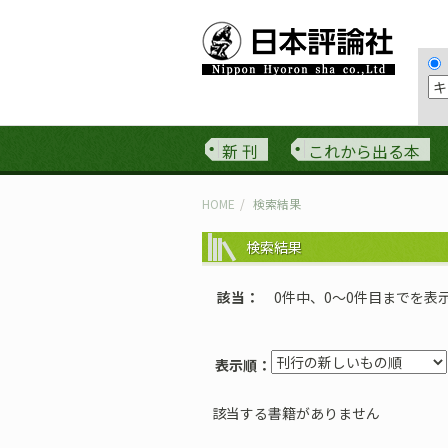
新 刊
これから出る本
HOME
検索結果
検索結果
該当
0件中、0〜0件目までを表
表示順：
該当する書籍がありません