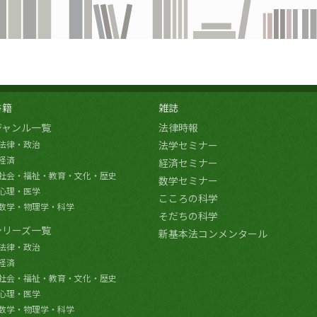
書籍
雑誌
ジャンル一覧
法律時報
法律・政治
法学セミナー
経済
経済セミナー
社会・福祉・教育・文化・歴史
数学セミナー
心理・医学
こころの科学
数学・物理学・科学
そだちの科学
シリーズ一覧
新基本法コンメンタール
法律・政治
経済
社会・福祉・教育・文化・歴史
心理・医学
数学・物理学・科学