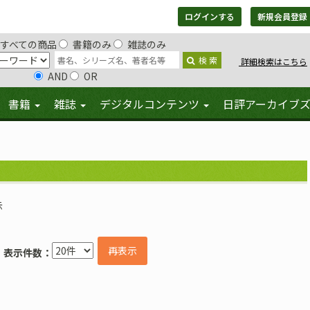
ログインする
新規会員登録
すべての商品
書籍のみ
雑誌のみ
検 索
詳細検索はこちら
AND
OR
書籍
雑誌
デジタルコンテンツ
日評アーカイブ
示
再表示
表示件数：