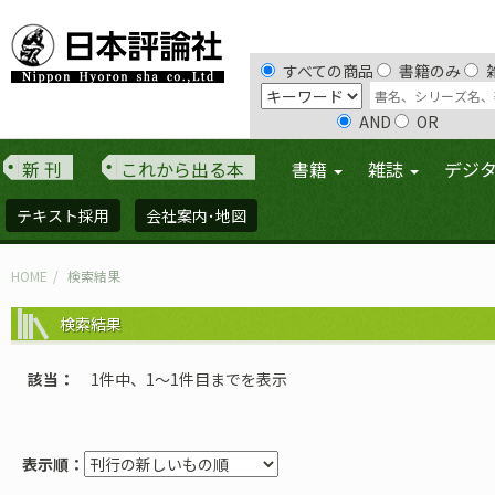
すべての商品
書籍のみ
AND
OR
新 刊
これから出る本
書籍
雑誌
デジ
テキスト採用
会社案内･地図
HOME
検索結果
検索結果
該当
1件中、1〜1件目までを表示
表示順：