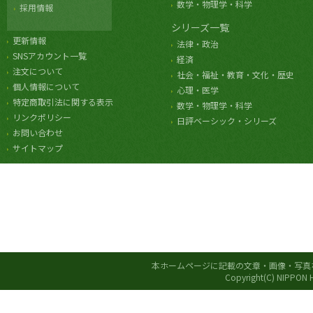
数学・物理学・科学
採用情報
シリーズ一覧
更新情報
法律・政治
SNSアカウント一覧
経済
注文について
社会・福祉・教育・文化・歴史
個人情報について
心理・医学
特定商取引法に関する表示
数学・物理学・科学
リンクポリシー
日評ベーシック・シリーズ
お問い合わせ
サイトマップ
本ホームページに記載の文章・画像・写真
Copyright(C) NIPPON