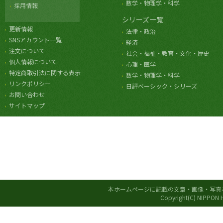
数学・物理学・科学
採用情報
シリーズ一覧
更新情報
法律・政治
SNSアカウント一覧
経済
注文について
社会・福祉・教育・文化・歴史
個人情報について
心理・医学
特定商取引法に関する表示
数学・物理学・科学
リンクポリシー
日評ベーシック・シリーズ
お問い合わせ
サイトマップ
本ホームページに記載の文章・画像・写真
Copyright(C) NIPPON