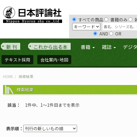
すべての商品
書籍のみ
AND
OR
新 刊
これから出る本
書籍
雑誌
デジ
テキスト採用
会社案内･地図
HOME
検索結果
検索結果
該当
1件中、1〜1件目までを表示
表示順：