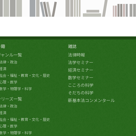
書籍
雑誌
ジャンル一覧
法律時報
法律・政治
法学セミナー
経済
経済セミナー
社会・福祉・教育・文化・歴史
数学セミナー
心理・医学
こころの科学
数学・物理学・科学
そだちの科学
シリーズ一覧
新基本法コンメンタール
法律・政治
経済
社会・福祉・教育・文化・歴史
心理・医学
数学・物理学・科学