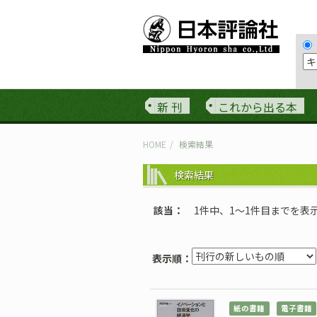
新 刊
これから出る本
HOME
検索結果
検索結果
該当
1件中、1〜1件目までを表
表示順：
紙の書籍
電子書籍