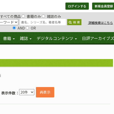
ログインする
新規会員登録
すべての商品
書籍のみ
雑誌のみ
検 索
詳細検索はこちら
AND
OR
書籍
雑誌
デジタルコンテンツ
日評アーカイブ
示
再表示
表示件数：