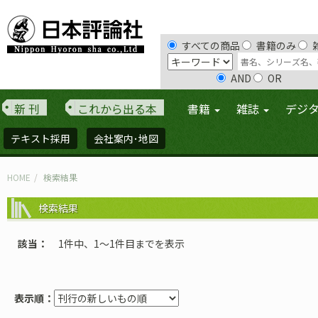
すべての商品
書籍のみ
AND
OR
新 刊
これから出る本
書籍
雑誌
デジ
テキスト採用
会社案内･地図
HOME
検索結果
検索結果
該当
1件中、1〜1件目までを表示
表示順：