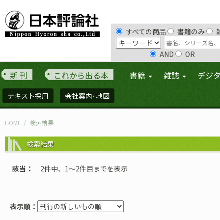
すべての商品
書籍のみ
AND
OR
新 刊
これから出る本
書籍
雑誌
デジ
テキスト採用
会社案内･地図
HOME
検索結果
検索結果
該当
2件中、1〜2件目までを表示
表示順：