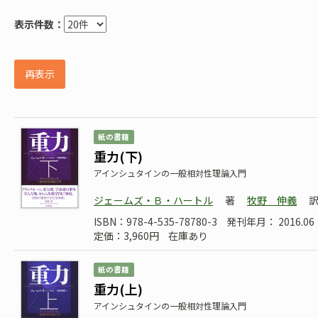
表示件数：
再表示
紙の書籍
重力(下)
アインシュタインの一般相対性理論入門
ジェームズ・Ｂ・ハートル
著
牧野 伸義
ISBN：978-4-535-78780-3
発刊年月： 2016.06
定価：3,960円
在庫あり
紙の書籍
重力(上)
アインシュタインの一般相対性理論入門