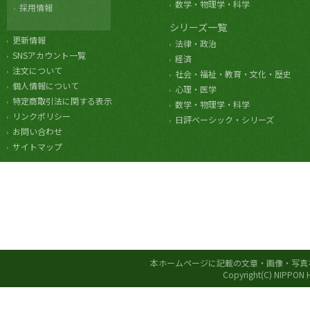
数学・物理学・科学
採用情報
シリーズ一覧
更新情報
法律・政治
SNSアカウント一覧
経済
注文について
社会・福祉・教育・文化・歴史
個人情報について
心理・医学
特定商取引法に関する表示
数学・物理学・科学
リンクポリシー
日評ベーシック・シリーズ
お問い合わせ
サイトマップ
本ホームページに記載の文章・画像・写真
Copyright(C) NIPPON