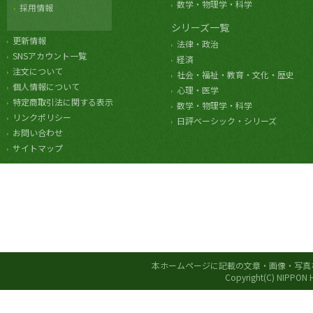
数学・物理学・科学
採用情報
シリーズ一覧
更新情報
法律・政治
SNSアカウント一覧
経済
注文について
社会・福祉・教育・文化・歴史
個人情報について
心理・医学
特定商取引法に関する表示
数学・物理学・科学
リンクポリシー
日評ベーシック・シリーズ
お問い合わせ
サイトマップ
本ホームページに記載の文章・画像・写真
Copyright(C) NIPPON