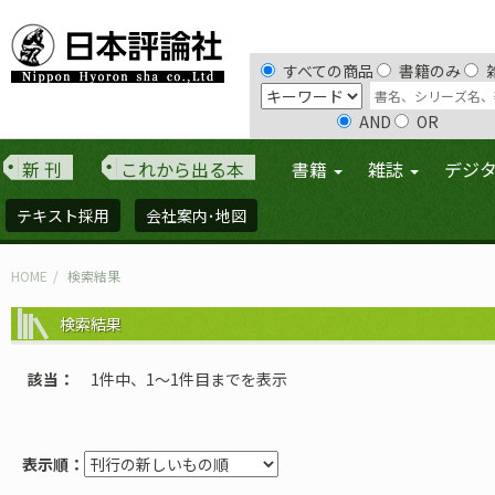
すべての商品
書籍のみ
AND
OR
新 刊
これから出る本
書籍
雑誌
デジ
テキスト採用
会社案内･地図
HOME
検索結果
検索結果
該当
1件中、1〜1件目までを表示
表示順：