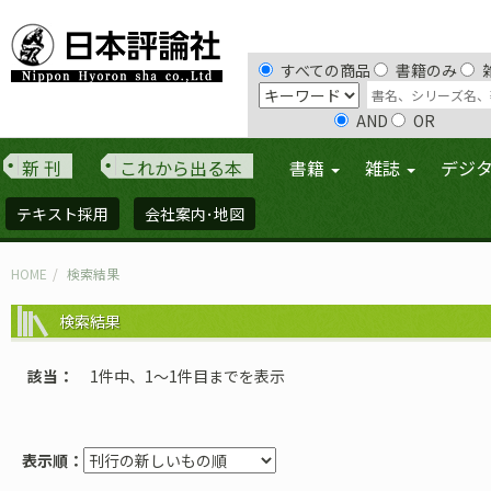
すべての商品
書籍のみ
AND
OR
新 刊
これから出る本
書籍
雑誌
デジ
テキスト採用
会社案内･地図
HOME
検索結果
検索結果
該当
1件中、1〜1件目までを表示
表示順：