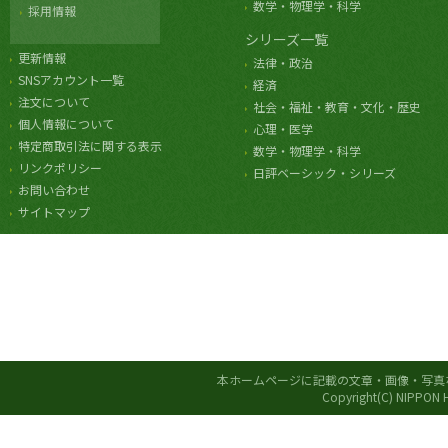
数学・物理学・科学
採用情報
シリーズ一覧
更新情報
法律・政治
SNSアカウント一覧
経済
注文について
社会・福祉・教育・文化・歴史
個人情報について
心理・医学
特定商取引法に関する表示
数学・物理学・科学
リンクポリシー
日評ベーシック・シリーズ
お問い合わせ
サイトマップ
本ホームページに記載の文章・画像・写真
Copyright(C) NIPPON