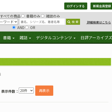
ログインする
新規会員登録
すべての商品
書籍のみ
雑誌のみ
検 索
詳細検索はこちら
AND
OR
書籍
雑誌
デジタルコンテンツ
日評アーカイブ
示
再表示
表示件数：