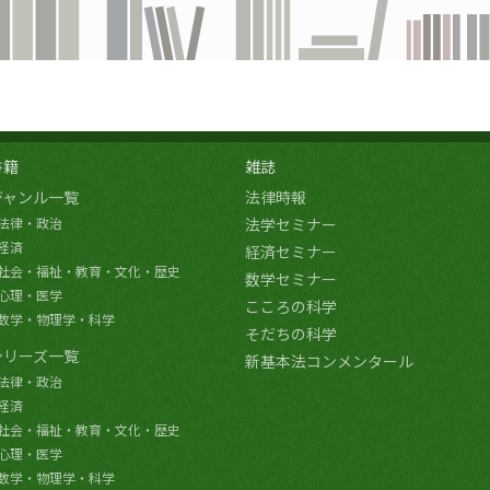
書籍
雑誌
ジャンル一覧
法律時報
法律・政治
法学セミナー
経済
経済セミナー
社会・福祉・教育・文化・歴史
数学セミナー
心理・医学
こころの科学
数学・物理学・科学
そだちの科学
シリーズ一覧
新基本法コンメンタール
法律・政治
経済
社会・福祉・教育・文化・歴史
心理・医学
数学・物理学・科学