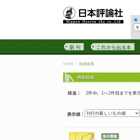
新 刊
これから出る本
HOME
検索結果
検索結果
該当
2件中、1〜2件目までを表
表示順：
紙の書籍