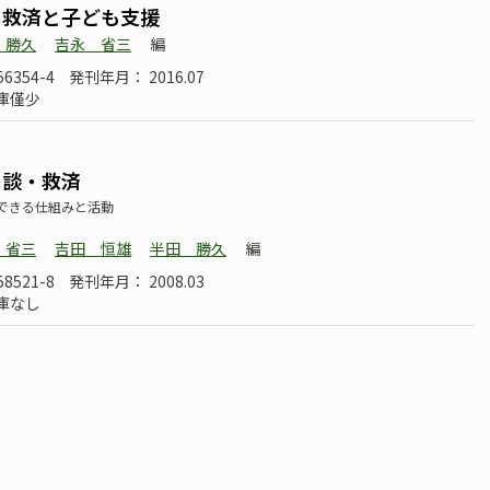
・救済と子ども支援
 勝久
吉永 省三
編
56354-4
発刊年月： 2016.07
庫僅少
相談・救済
できる仕組みと活動
 省三
吉田 恒雄
半田 勝久
編
58521-8
発刊年月： 2008.03
庫なし