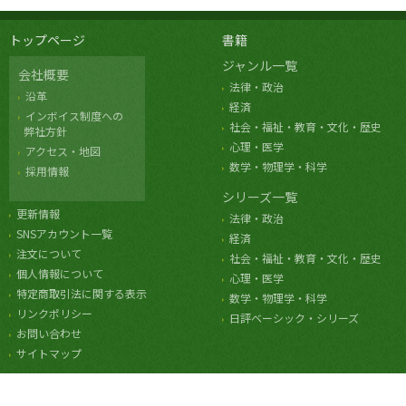
トップページ
書籍
ジャンル一覧
会社概要
法律・政治
沿革
経済
インボイス制度への
社会・福祉・教育・文化・歴史
弊社方針
心理・医学
アクセス・地図
数学・物理学・科学
採用情報
シリーズ一覧
更新情報
法律・政治
SNSアカウント一覧
経済
注文について
社会・福祉・教育・文化・歴史
個人情報について
心理・医学
特定商取引法に関する表示
数学・物理学・科学
リンクポリシー
日評ベーシック・シリーズ
お問い合わせ
サイトマップ