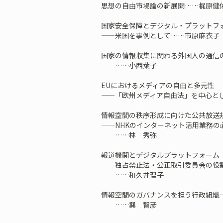
思想の自由市場論の新展開……梶原健
国家安全保障とデジタル・プラットフ
——米国を事例として……市原麻衣子
国家の情報収集に関わる外国人の通信の
……小西葉子
EUにおけるメディアの自由と多元性
——「欧州メディア自由法」を中心と
情報空間の秩序形成に向けた公共放送
——NHKのインターネット活用業務の
……林 秀弥
報道機関とデジタルプラットフォーム
——独占禁止法・公正取引委員会の役
……和久井理子
情報空間のガバナンスを担う行政組織
……巽 智彦