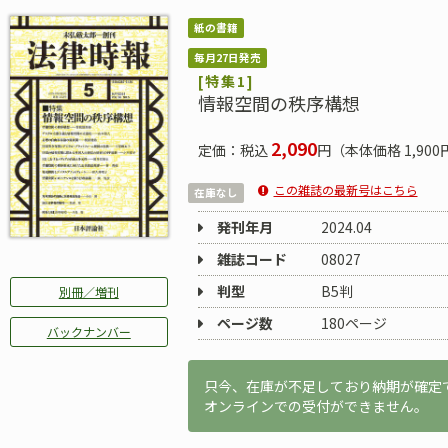
紙の書籍
毎月27日発売
[特集1]
情報空間の秩序構想
2,090
定価：税込
円（本体価格 1,900
この雑誌の最新号はこちら
在庫なし
発刊年月
2024.04
雑誌コード
08027
判型
B5判
別冊／増刊
ページ数
180ページ
バックナンバー
只今、在庫が不足しており納期が確定
オンラインでの受付ができません。