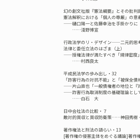
幻の創文社版『憲法綱要』とその批判的
憲法解釈における「個人の尊厳」の意
——樋口陽一と佐藤幸治を手掛かりに
……淺野博宣
行政法学のリ・デザイン——二元的思考
法律と委任立法のはざま（上）
——授権法律が満たすべき「規律密度
……村西良太
平成民法学の歩み出し・32
「詐害行為の対抗不能」と「被保全債
——片山直也「一般債権者の地位と『
——詐害行為取消制度の基礎理論とし
……白石 大
日中会社法の比較・７
敵対的買収と買収防衛策……神田秀
著作権法と刑法の語らい・13
[著作権の侵害主体をめぐる議論]著作