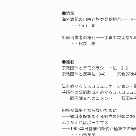
＿＿＿＿＿＿＿＿＿＿＿＿＿＿＿＿＿
●論説
海外渡航の自由と旅券発給拒否——ド
……小山 剛
訴訟当事者の権利——丁寧で親切な訴
……松森 彬
●連載
宗教団体とデモクラシー・法・2-2
宗教団体と民事法（中）——宗教的
法をめぐるミスコミュニケーション・8
芸術への公的助成をめぐるミスコミュ
——岡沢論文へのコメント……石田
紛争が戦争とならないために
——領域支配をめぐる対立の制御におけ
ふりかえればポーツマス
——1905年日露講和条約が極東での
……小林友彦