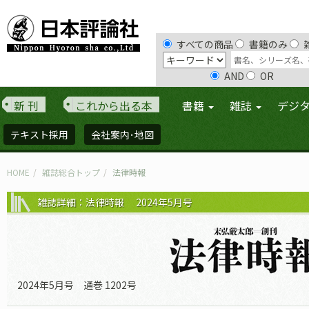
すべての商品
書籍のみ
AND
OR
新 刊
これから出る本
書籍
雑誌
デジ
テキスト採用
会社案内･地図
HOME
雑誌総合トップ
法律時報
雑誌詳細：法律時報 2024年5月号
2024年5月号 通巻 1202号