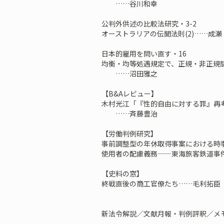
……谷川和幸
公判外供述の比較法研究・3-2
オーストラリアの伝聞法則(2)……成
日本的雇用を問い直す・16
均衡・均等処遇規定で、正規・非正規
……沼田雅之
【B&Aレビュー】
木村光江「『性的自由に対する罪』再
……斉藤豊治
【労働判例研究】
事前調整型の年休取得事案における時
使用者の配慮義務——東海旅客鉄道
【史料の窓】
終戦直後の商工官僚たち……毛利拓臣
新法令解説／文献月報・判例評釈／メ