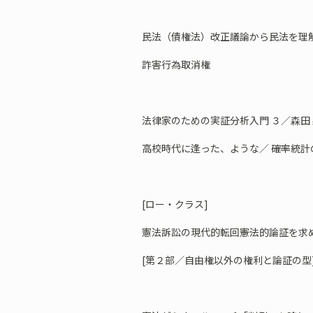
民法（債権法）改正議論から民法を理解
詐害行為取消権
法律家のための実証分析入門 ３／森田 
高校時代に逢った、ような／ ――確率統
[ロー・クラス]
憲法訴訟の現代的転回――憲法的論証を求め
[第２部／自由権以外の権利と論証の型