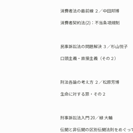
消費者法の最前線 ２／中田邦博
消費者契約法(2)：不当条項規制
民事訴訟法の問題解決 ３／杉山悦子
口頭主義・直接主義（その２）
刑法各論の考え方 ２／松原芳博
生命に対する罪・その２
刑事訴訟法入門 20／緑 大輔
伝聞と非伝聞の区別――伝聞法則をめぐっ