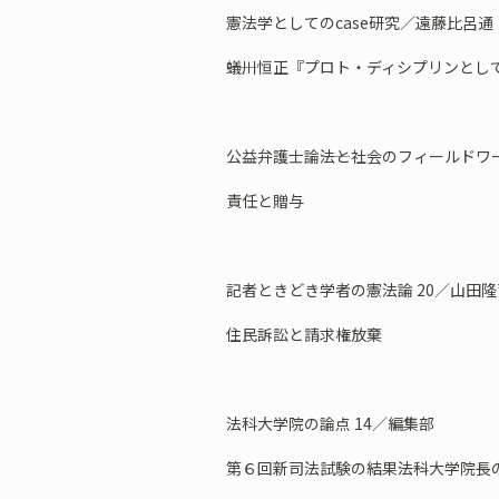
憲法学としてのcase研究／遠藤比呂通
――蟻川恒正『プロト・ディシプリンとし
公益弁護士論――法と社会のフィールドワー
責任と贈与
記者ときどき学者の憲法論 20／山田隆
住民訴訟と請求権放棄
法科大学院の論点 14／編集部
第６回新司法試験の結果――法科大学院長