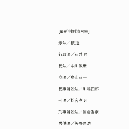
[最新判例演習室]
憲法／榎 透
行政法／石井 昇
民法／中川敏宏
商法／鳥山恭一
民事訴訟法／川嶋四郎
刑法／松宮孝明
刑事訴訟法／笹倉香奈
労働法／矢野昌浩