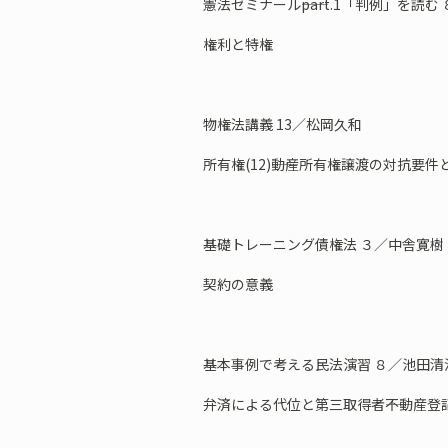
憲法ゼミナール――part.1「判例」を読む
権利と特権
物権法講義 13／松岡久和
所有権(12)――動産所有権譲渡の対抗要件
基礎トレーニング債権法 ３／中舎寛樹
契約の意義
基本事例で考える民法演習 ８／池田清
弁済による代位と第三取得者――不動産