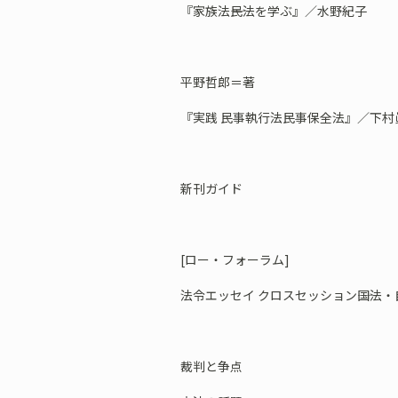
『家族法――民法を学ぶ』／水野紀子
平野哲郎＝著
『実践 民事執行法民事保全法』／下村
新刊ガイド
[ロー・フォーラム]
法令エッセイ クロスセッション――国法
裁判と争点