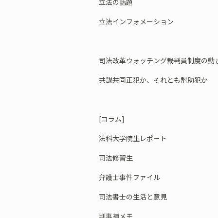
立法の話題
立法インフォメーション
司法改革ウォッチング――裁判員制度の動
共謀共同正犯か、それとも幇助犯か
[コラム]
法科大学院生レポート
司法修習生
弁護士事件ファイル
司法書士の生活と意見
判事補メモ