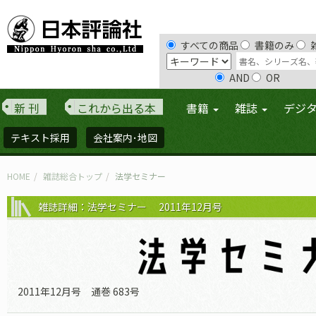
すべての商品
書籍のみ
AND
OR
新 刊
これから出る本
書籍
雑誌
デジ
テキスト採用
会社案内･地図
HOME
雑誌総合トップ
法学セミナー
雑誌詳細：法学セミナー 2011年12月号
2011年12月号 通巻 683号