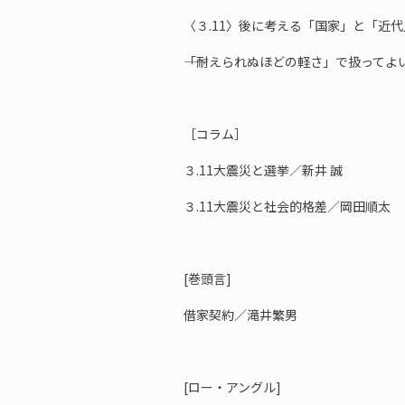
〈３.11〉後に考える「国家」と「近
――「耐えられぬほどの軽さ」で扱ってよ
［コラム］
３.11大震災と選挙／新井 誠
３.11大震災と社会的格差／岡田順太
[巻頭言]
借家契約／滝井繁男
[ロー・アングル]