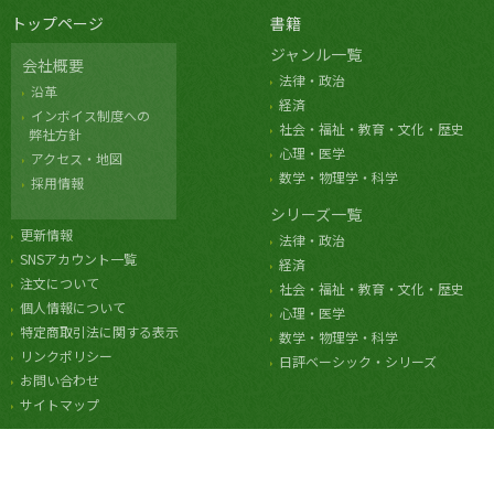
トップページ
書籍
ジャンル一覧
会社概要
法律・政治
沿革
経済
インボイス制度への
社会・福祉・教育・文化・歴史
弊社方針
心理・医学
アクセス・地図
数学・物理学・科学
採用情報
シリーズ一覧
更新情報
法律・政治
SNSアカウント一覧
経済
注文について
社会・福祉・教育・文化・歴史
個人情報について
心理・医学
特定商取引法に関する表示
数学・物理学・科学
リンクポリシー
日評ベーシック・シリーズ
お問い合わせ
サイトマップ