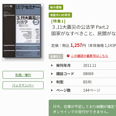
紙の書籍
奇数月12日発売
[特集1]
３.11大震災の公法学 Part.2
国家がなすべきこと、民間がな
1,257
定価：税込
円（本体価格 1,143
この雑誌の最新号はこちら
在庫なし
発刊年月
2011.11
雑誌コード
08069
別冊／増刊
判型
B5判
バックナンバー
ページ数
144ページ
只今、在庫が不足しており納期が確定
オンラインでの受付ができません。