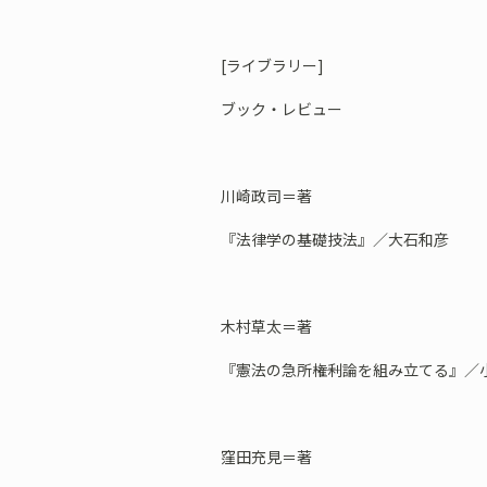
[ライブラリー]
ブック・レビュー
川崎政司＝著
『法律学の基礎技法』／大石和彦
木村草太＝著
『憲法の急所――権利論を組み立てる』／
窪田充見＝著