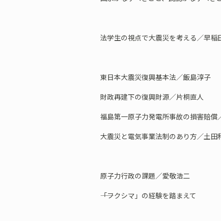
法学生の視点で大震災を考える／早稲
東日本大震災復興基本法／飯島淳子
財政再建下の復興財源／片桐直人
福島第一原子力発電所事故の損害賠償／
大震災と電気事業法制のあり方／土田
原子力行政の課題／愛敬浩二
――「フクシマ」の経験を踏まえて