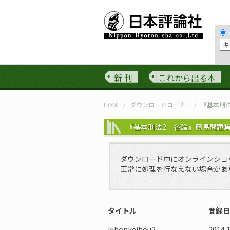
新 刊
これから出る本
HOME
ダウンロードコーナー
『基本刑
『基本刑法2 各論』簡易問題
ダウンロード中にオンラインショ
正常に処理を行なえない場合があ
タイトル
登録日
kihonkeihou2-
2014.1