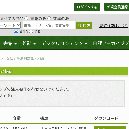
ログインする
新規会員登録
すべての商品
書籍のみ
雑誌のみ
検 索
詳細検索はこちら
AND
OR
書籍
雑誌
デジタルコンテンツ
日評アーカイブ
法2 各論』簡易問題集と補遺
集と補遺
ップの注文操作を行わないでください。
ります。
容量
補足
ダウンロード
0.10
558,494
『基本刑法2 各論』簡易