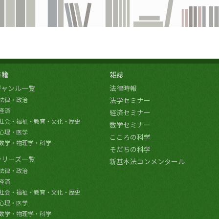
書籍
雑誌
ジャンル一覧
法律時報
法律・政治
法学セミナー
経済
経済セミナー
社会・福祉・教育・文化・歴史
数学セミナー
心理・医学
こころの科学
数学・物理学・科学
そだちの科学
シリーズ一覧
新基本法コンメンタール
法律・政治
経済
社会・福祉・教育・文化・歴史
心理・医学
数学・物理学・科学