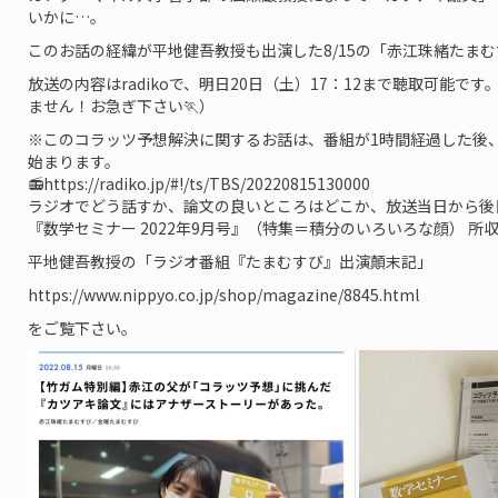
いかに…。
このお話の経緯が平地健吾教授も出演した8/15の「赤江珠緒たま
放送の内容はradikoで、明日20日（土）17：12まで聴取可能
ません！お急ぎ下さい🏃）
※このコラッツ予想解決に関するお話は、番組が1時間経過した後
始まります。
📻https://radiko.jp/#!/ts/TBS/20220815130000
ラジオでどう話すか、論文の良いところはどこか、放送当日から後
『数学セミナー 2022年9月号』（特集＝積分のいろいろな顔） 所
平地健吾教授の「ラジオ番組『たまむすび』出演顛末記」
https://www.nippyo.co.jp/shop/magazine/8845.html
をご覧下さい。