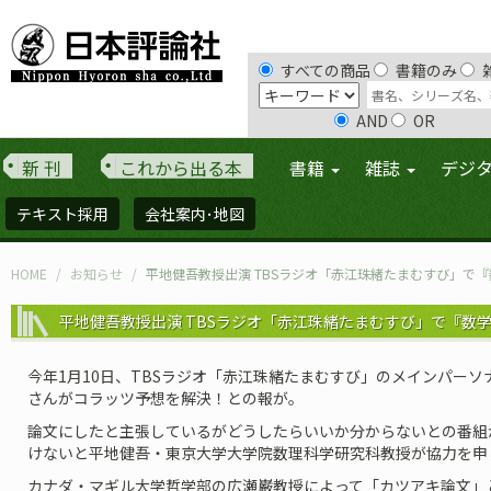
すべての商品
書籍のみ
AND
OR
新 刊
これから出る本
書籍
雑誌
デジ
テキスト採用
会社案内･地図
HOME
お知らせ
平地健吾教授出演 TBSラジオ「赤江珠緒たまむすび」で
平地健吾教授出演 TBSラジオ「赤江珠緒たまむすび」で『数
今年1月10日、TBSラジオ「赤江珠緒たまむすび」のメインパーソ
さんがコラッツ予想を解決！との報が。
論文にしたと主張しているがどうしたらいいか分からないとの番組
けないと平地健吾・東京大学大学院数理科学研究科教授が協力を申
カナダ・マギル大学哲学部の広瀬巌教授によって「カツアキ論文」