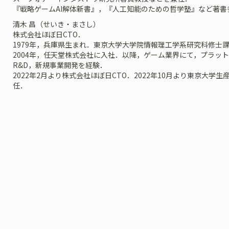
『戦略ゲームAI解体新書』，『人工知能のための哲学塾』など著書
清木 昌（せいき・まさし）
株式会社ほぼ日CTO．
1979年，兵庫県生まれ．東京大学大学院情報理工学系研究科修士
2004年，任天堂株式会社に入社．以降，ゲーム業界にて，プラッ
R&D，新規事業開発を経験．
2022年2月より株式会社ほぼ日CTO．2022年10月より東京大
任．