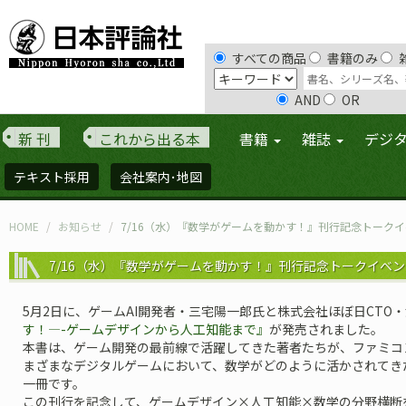
すべての商品
書籍のみ
AND
OR
新 刊
これから出る本
書籍
雑誌
デジ
テキスト採用
会社案内･地図
HOME
お知らせ
7/16（水）『数学がゲームを動かす！』刊行記念トークイ
7/16（水）『数学がゲームを動かす！』刊行記念トークイベン
5月2日に、ゲームAI開発者・三宅陽一郎氏と株式会社ほぼ日CTO
す！—-ゲームデザインから人工知能まで』
が発売されました。
本書は、ゲーム開発の最前線で活躍してきた著者たちが、ファミコ
まざまなデジタルゲームにおいて、数学がどのように活かされてき
一冊です。
この刊行を記念して、ゲームデザイン×人工知能×数学の分野横断