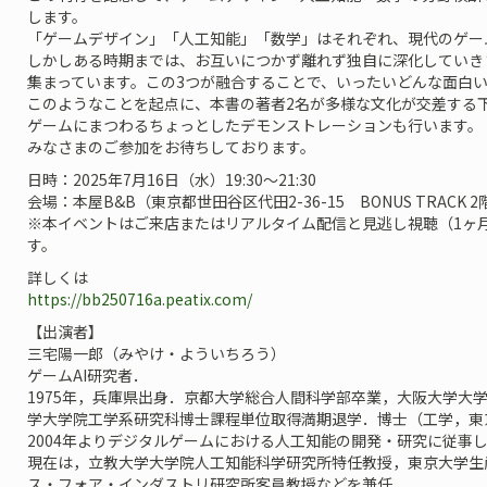
します。
「ゲームデザイン」「人工知能」「数学」はそれぞれ、現代のゲー
しかしある時期までは、お互いにつかず離れず独自に深化していき
集まっています。この3つが融合することで、いったいどんな面白
このようなことを起点に、本書の著者2名が多様な文化が交差する
ゲームにまつわるちょっとしたデモンストレーションも行います。
みなさまのご参加をお待ちしております。
日時：2025年7月16日（水）19:30～21:30
会場：本屋B&B（東京都世田谷区代田2-36-15 BONUS TRACK 2
※本イベントはご来店またはリアルタイム配信と見逃し視聴（1ヶ
す。
詳しくは
https://bb250716a.peatix.com/
【出演者】
三宅陽一郎（みやけ・よういちろう）
ゲームAI研究者．
1975年，兵庫県出身．京都大学総合人間科学部卒業，大阪大学大
学大学院工学系研究科博士課程単位取得満期退学．博士（工学，東
2004年よりデジタルゲームにおける人工知能の開発・研究に従事
現在は，立教大学大学院人工知能科学研究所特任教授，東京大学生
ス・フォア・インダストリ研究所客員教授などを兼任．