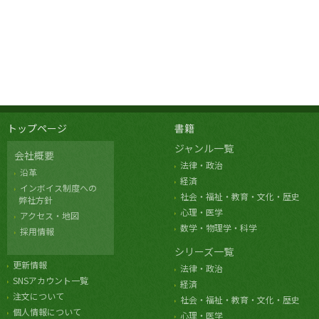
トップページ
書籍
ジャンル一覧
会社概要
法律・政治
沿革
経済
インボイス制度への
社会・福祉・教育・文化・歴史
弊社方針
心理・医学
アクセス・地図
数学・物理学・科学
採用情報
シリーズ一覧
更新情報
法律・政治
SNSアカウント一覧
経済
注文について
社会・福祉・教育・文化・歴史
個人情報について
心理・医学