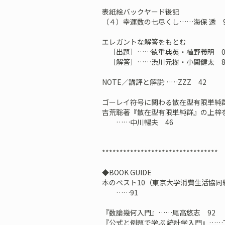
表紙絵バックヤード後記
（４）幸運数の七尽くし……海保 透 9
エレガントな解答をもとむ
［出題］……徳重典英・植野義明 
［解答］……渋川元樹・小関健太 8
NOTE／講評と解説……ZZZ 42
ゴーレイ符号に関わる散在型有限単純
吉荒聡著『散在型有限単純群』の上梓
……中川暢夫 46
*********************************
◆BOOK GUIDE
本のベスト10（東京大学消費生活協同組
……91
『数論幾何入門』……尾高悠志 92
『公式と例題で学ぶ 統計学入門』……