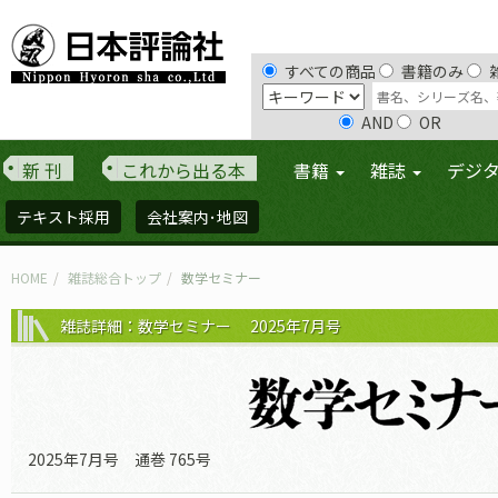
すべての商品
書籍のみ
AND
OR
新 刊
これから出る本
書籍
雑誌
デジ
テキスト採用
会社案内･地図
HOME
雑誌総合トップ
数学セミナー
雑誌詳細：数学セミナー 2025年7月号
2025年7月号 通巻 765号