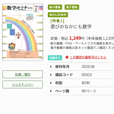
紙の書籍
電子書籍
毎月12日発売
[特集1]
遊びのなかにも数学
1,249
定価：税込
円（本体価格 1,135
紙の書籍・POD・アーカイブズの価格を表示
電子書籍の価格は各ネット書店でご確認くだ
この雑誌の最新号はこちら
在庫あり
発刊年月
2025.06
雑誌コード
05423
別冊／増刊
判型
B5判
バックナンバー
ページ数
96ページ