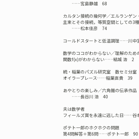
……宮島静雄 68
カルタン接続の幾何学／エルランゲン
主束とその接続，等質空間としての3
……松本佳彦 74
コールドスタートと低温調理……川中
数学のココがわからない／理解のため
関数f(x)がわからない……結城 浩 2
続・稲葉のパズル研究室 数セミ分室
オイラープレース……稲葉直貴 39
あやとりの楽しみ／六角錐の伝承作品
……長谷川 浩 40
夫は数学者
フィールズ賞を永遠に逃した日……谷本
ポテト一郎のホクホクの問題
第4問解答＋第6問……ポテト一郎 90