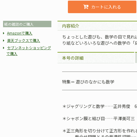
カートに入れる
紙の雑誌のご購入
内容紹介
Amazonで購入
ちょっとした遊びも、数学の目で見れ
楽天ブックスで購入
り紙などいろいろな遊びへの数学の「
セブンネットショッピング
で購入
本号の詳細
＿＿＿＿＿＿＿＿＿＿＿＿＿＿＿＿＿
特集＝ 遊びのなかにも数学
＿＿＿＿＿＿＿＿＿＿＿＿＿＿＿＿＿
＊ジャグリングと数学……正井秀俊 6
＊シャボン膜と結び目……平澤美可三 
＊正三角形を切り分けて正方形を作れ
裁合せ問題とその最適性証明……