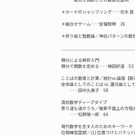
＊カードのシャッフリング……花木 良 
＊組合せゲーム……安福智明 26
＊折り紙と整数論／神谷パターンの数理
＿＿＿＿＿＿＿＿＿＿＿＿＿＿＿＿＿
積分による解析入門
積分で関数を定める……植田好道 53
ことばの数理と計算／統計vs.論理【新
全体論としてのことば vs. 還元論とし
……田中久美子 58
高校数学ディープダイブ
寄り道も道のうち／複素平面上の方程
……松野陽一郎 64
現代数学を志す人のためのキーワード
位相線型空間／(1) 位置づけとバナッ