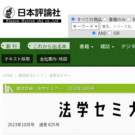
すべての商品
書籍のみ
AND
OR
新 刊
これから出る本
書籍
雑誌
デジ
テキスト採用
会社案内･地図
HOME
雑誌総合トップ
法学セミナー
雑誌詳細：法学セミナー 2023年10月号
2023年10月号 通巻 825号