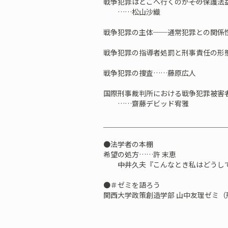
戦争犯罪はどこへ行くのか――その保護
……松山沙織
戦争犯罪の主体──通常犯罪との関係
戦争犯罪の指導者処罰と刑事責任の
戦争犯罪の捜査……藤原広人
国際刑事裁判所における戦争犯罪被害
……齋藤デビッド宥雅
＿＿＿＿＿＿＿＿＿＿＿＿＿＿＿＿＿
●法学者の本棚
希望の処方……許 末恵
――中井久夫『こんなとき私はどうし
●＃ゼミを語ろう
関西大学政策創造学部 山中友理ゼミ（