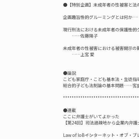
●【特別企画】未成年者の性被害と法
企画趣旨――性的グルーミングとは何か
現行刑法における未成年者の保護――性
……佐藤陽子
未成年者の性被害における被害開示の
……上宮 愛
●論説
こども家庭庁・こども基本法・生徒指
総合的子ども法制論の基本問題……
***********************************
●連載
ここに弁護士がいてよかった
【第24回】司法過疎地から企業内弁
Law of IoB――インターネット・オブ