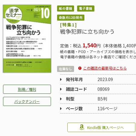
紙の書籍
電子書籍
奇数月12日発売
[特集1]
戦争犯罪に立ち向かう
1,540
定価：税込
円（本体価格 1,400
紙の書籍・POD・アーカイブズの価格を表示
電子書籍の価格は各ネット書店でご確認くだ
この雑誌の最新号はこちら
在庫なし
発刊年月
2023.09
雑誌コード
08069
別冊／増刊
判型
B5判
バックナンバー
ページ数
116ページ
Kindle版 購入ページへ