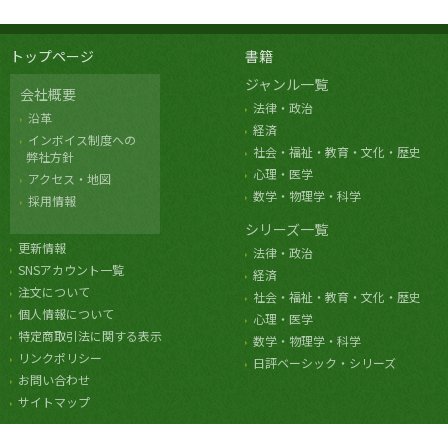
トップページ
書籍
ジャンル一覧
会社概要
法律・政治
沿革
経済
インボイス制度への
社会・福祉・教育・文化・歴史
弊社方針
心理・医学
アクセス・地図
数学・物理学・科学
採用情報
シリーズ一覧
更新情報
法律・政治
SNSアカウント一覧
経済
注文について
社会・福祉・教育・文化・歴史
個人情報について
心理・医学
特定商取引法に関する表示
数学・物理学・科学
リンクポリシー
日評ベーシック・シリーズ
お問い合わせ
サイトマップ