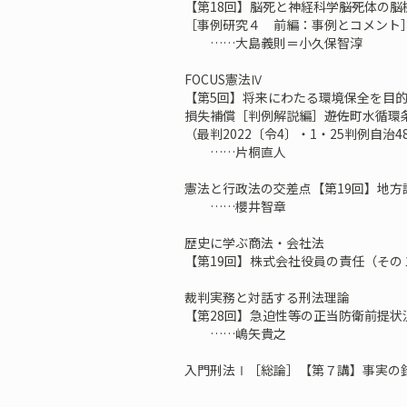
【第18回】脳死と神経科学――脳死体の
［事例研究４ 前編：事例とコメント
……大島義則＝小久保智淳
FOCUS憲法Ⅳ
【第5回】将来にわたる環境保全を目
損失補償［判例解説編］――遊佐町水循環
（最判2022〔令4〕・1・25判例自治4
……片桐直人
憲法と行政法の交差点【第19回】地方
……櫻井智章
歴史に学ぶ商法・会社法
【第19回】株式会社役員の責任（そ
裁判実務と対話する刑法理論
【第28回】急迫性等の正当防衛前提状
……嶋矢貴之
入門刑法Ⅰ［総論］【第７講】事実の