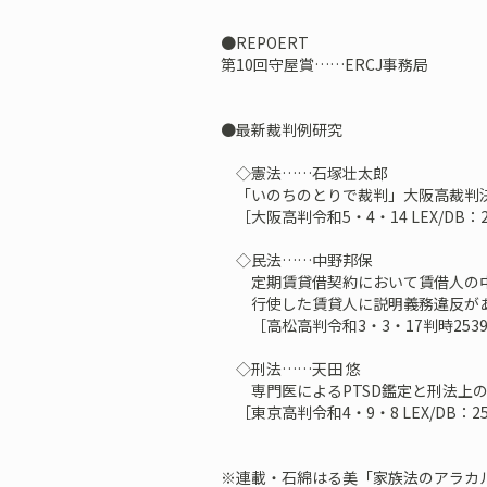
●REPOERT
第10回守屋賞……ERCJ事務局
●最新裁判例研究
◇憲法……石塚壮太郎
「いのちのとりで裁判」大阪高裁判
［大阪高判令和5・4・14 LEX/DB：25
◇民法……中野邦保
定期賃貸借契約において賃借人の中
行使した賃貸人に説明義務違反があ
［高松高判令和3・3・17判時2539
◇刑法……天田 悠
専門医によるPTSD鑑定と刑法上の
［東京高判令和4・9・8 LEX/DB：255
※連載・石綿はる美「家族法のアラカ