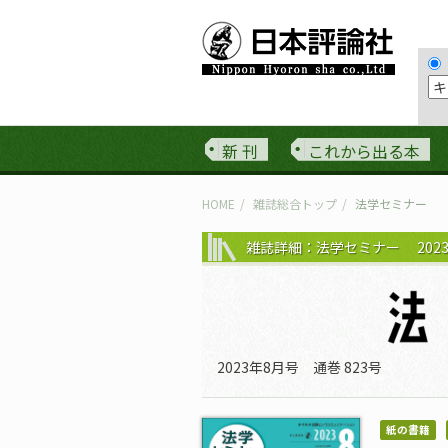
新 刊
これから出る本
HOME
雑誌総合トップ
法学セミナー
雑誌詳細：法学セミナー 202
2023年8月号 通巻 823号
紙の書籍