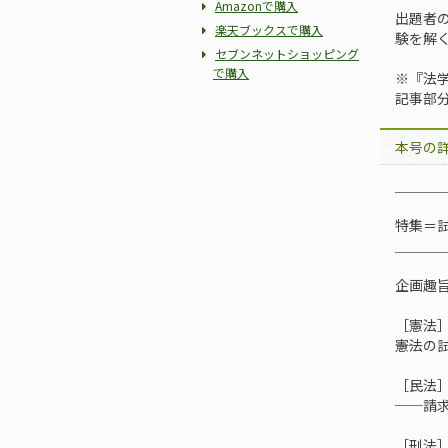
Amazonで購入
出題者
楽天ブックスで購入
験を解
セブンネットショッピング
で購入
※『法学
記事部
本号の
＿＿＿
特集＝
＿＿＿
企画趣
［憲法
――憲
［民法
──請
［刑法