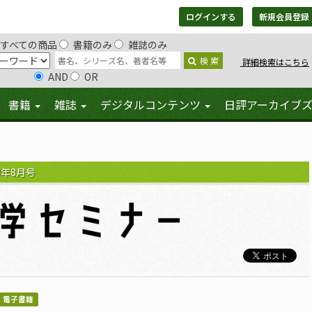
ログインする
新規会員登録
すべての商品
書籍のみ
雑誌のみ
検 索
詳細検索はこちら
AND
OR
書籍
雑誌
デジタルコンテンツ
日評アーカイブ
3年8月号
電子書籍