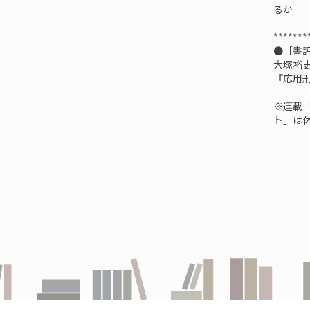
るか
*******
●［書
大塚裕
『応用刑
※連載
ト」は