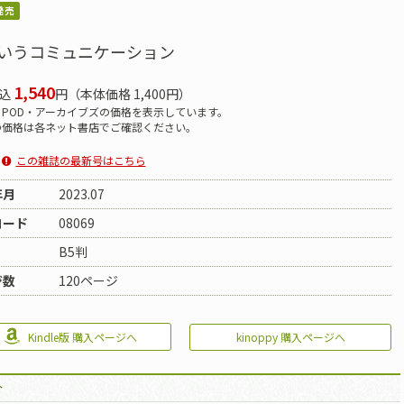
発売
いうコミュニケーション
1,540
込
円（本体価格 1,400円）
POD・アーカイブズの価格を表示しています。
の価格は各ネット書店でご確認ください。
この雑誌の最新号はこちら
年月
2023.07
コード
08069
B5判
ジ数
120ページ
kinoppy 購入ページへ
Kindle版 購入ページへ
介