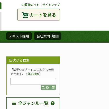
お買物ガイド
｜
サイトマップ
カートを見る
ズ
テキスト採用
会社案内･地図
目次から検索
「法学セミナー」の目次から検索
できます。（
詳細検索
）
検 索
全ジャンル一覧