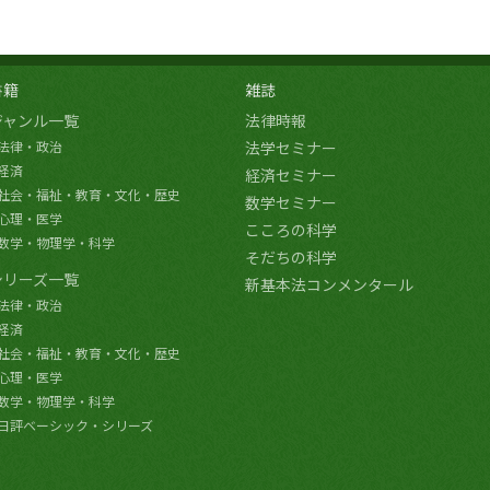
書籍
雑誌
ジャンル一覧
法律時報
法律・政治
法学セミナー
経済
経済セミナー
社会・福祉・教育・文化・歴史
数学セミナー
心理・医学
こころの科学
数学・物理学・科学
そだちの科学
シリーズ一覧
新基本法コンメンタール
法律・政治
経済
社会・福祉・教育・文化・歴史
心理・医学
数学・物理学・科学
日評ベーシック・シリーズ