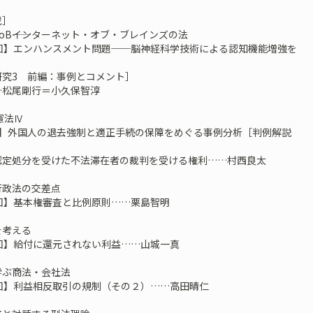
載］
of IoB――インターネット・オブ・ブレインズの法
6回】エンハンスメント問題──脳神経科学技術による認知機能増強を
て
研究3 前編：事例とコメント］
尾剛行＝小久保智淳
S憲法Ⅳ
回】外国人の退去強制と適正手続の保障をめぐる事例分析［判例解説
民不認定処分を受けた不法滞在者の裁判を受ける権利……村西良太
行政法の交差点
7回】基本権審査と比例原則……栗島智明
を考える
9回】給付に還元されない利益……山城一真
学ぶ商法・会社法
8回】利益相反取引の規制（その２）……高田晴仁