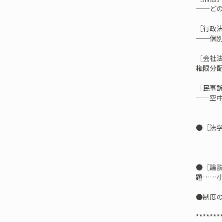
──ど
［行政
──個
［会社
――権
［民事
─―空
●［法
――
●［論
題……
●制度
*******