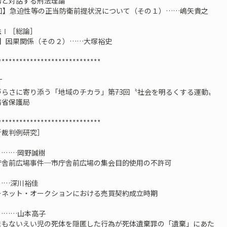
務と対話する刑法理論
6回】急迫性等の正当防衛前提状況について（その１）……嶋矢貴之
法Ⅰ［総論］
講】因果関係（その２）……大塚裕史
*****************************
T
らさに寄り添う「地域のチカラ」――第73回〝社会を明るくする運動〟
務省保護局
*****************************
新裁判例研究］
…………岡野誠樹
庁舎前広場事件─市庁舎前広場の集会目的使用の不許可
……深川裕佳
ーネット・オークションにおける売買契約成立時期
…………山本高子
まもないえい児の死体を隠匿した行為が死体遺棄罪の「遺棄」にあた