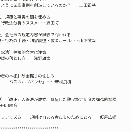
のように架空事例を創造しているのか？……上田正基
法］規範と事実の間を埋める
別行政法分析のススメ……須田 守
法］会社法の規定内容が試験で問われる
限分配・行為の手続・利害調整・救済ルール……山下徹哉
訴訟法］抽象的文言に注意
中戦の落とし穴……浅野雄太
学者の本棚］砂金掘りの愉しみ
パスカル『パンセ』……若松良樹
説］「改正」入管法が成立、露呈した難民認定制度の構造的な課
小田川綾音
のリアリズム──規制は力ある者たちのためにある……仮屋広郷
*****************************