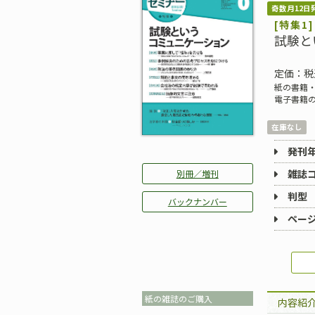
奇数月12日
[特集1]
試験と
定価：税
紙の書籍・
電子書籍
在庫なし
発刊
雑誌
別冊／増刊
判型
バックナンバー
ペー
紙の雑誌のご購入
内容紹