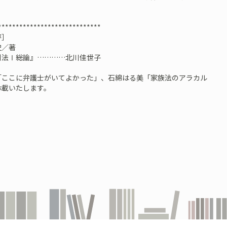
*****************************
評］
史／著
法Ⅰ――総論』…………北川佳世子
「ここに弁護士がいてよかった」、石綿はる美「家族法のアラカル
休載いたします。