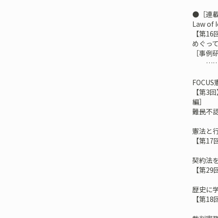
●［連
Law 
【第1
めぐっ
［事例
……松
FOCU
【第3
編］
――難
憲法と
【第1
契約法
【第2
歴史に
【第1