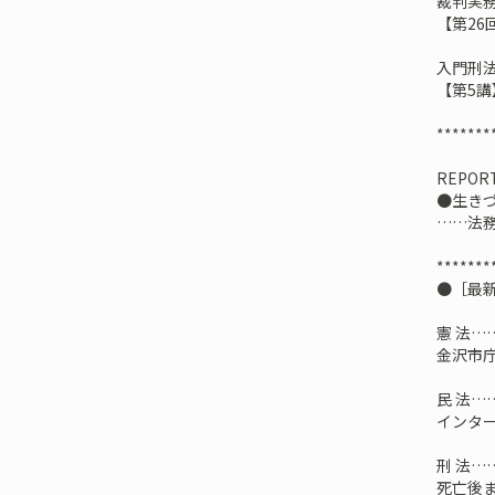
裁判実
【第2
入門刑
【第5
*******
REPOR
●生きづ
……法
*******
●［最
憲 法
金沢市
民 法…
インタ
刑 法
死亡後