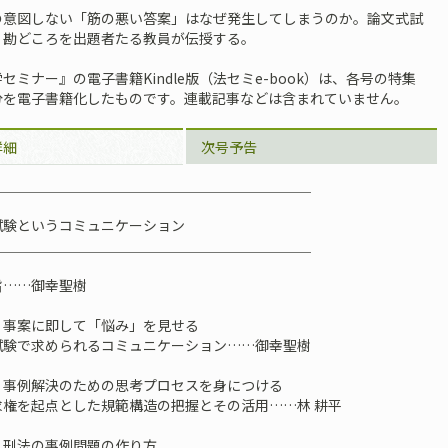
の意図しない「筋の悪い答案」はなぜ発生してしまうのか。論文式試
く勘どころを出題者たる教員が伝授する。
セミナー』の電子書籍Kindle版（法セミe-book）は、各号の特集
分を電子書籍化したものです。連載記事などは含まれていません。
詳細
次号予告
＿＿＿＿＿＿＿＿＿＿＿＿＿＿＿＿＿＿＿＿＿＿＿
試験というコミュニケーション
＿＿＿＿＿＿＿＿＿＿＿＿＿＿＿＿＿＿＿＿＿＿＿
旨……御幸聖樹
］事案に即して「悩み」を見せる
法の試験で求められるコミュニケーション……御幸聖樹
］事例解決のための思考プロセスを身につける
求権を起点とした規範構造の把握とその活用……林 耕平
］刑法の事例問題の作り方