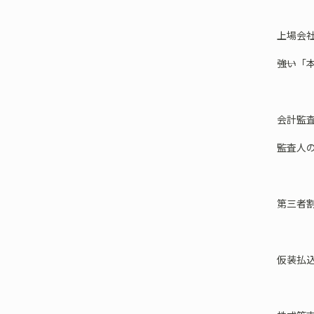
上場会
――強い
会計監
――監査
第三者
仮装払