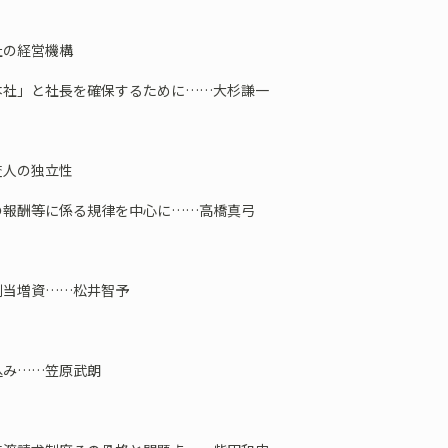
社の経営機構
「本社」と社長を確保するために……大杉謙一
査人の独立性
人の報酬等に係る規律を中心に……高橋真弓
割当増資……松井智予
込み……笠原武朗