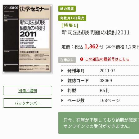
紙の書籍
奇数月12日発売
[特集1]
新司法試験問題の検討2011
1,362
定価：税込
円（本体価格 1,238
この雑誌の最新号はこちら
在庫なし
発刊年月
2011.07
雑誌コード
08069
判型
B5判
別冊／増刊
ページ数
168ページ
バックナンバー
只今、在庫が不足しており納期が確定
オンラインでの受付ができません。