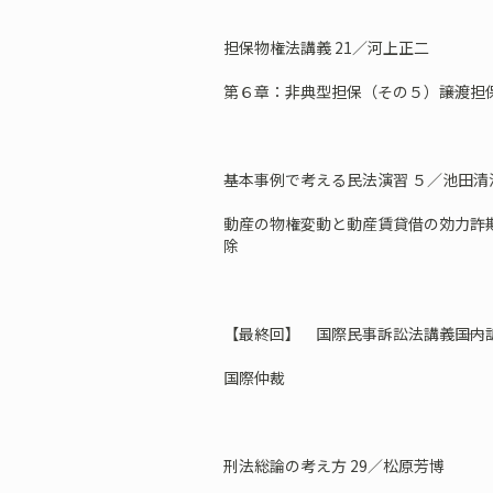
担保物権法講義 21／河上正二
第６章：非典型担保（その５）――譲渡
基本事例で考える民法演習 ５／池田清
動産の物権変動と動産賃貸借の効力――
除
【最終回】 国際民事訴訟法講義――国内
国際仲裁
刑法総論の考え方 29／松原芳博