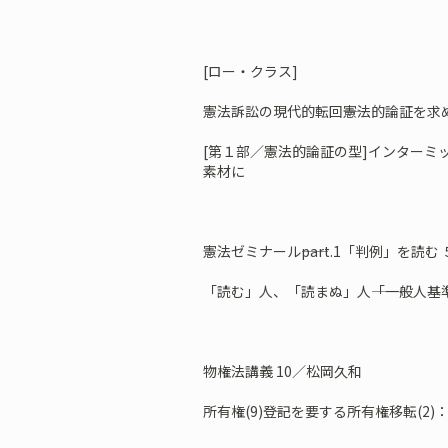
[ロー・クラス]
憲法訴訟の現代的転回――憲法的論証を求め
[第１部／憲法的論証の型]インターミッ
素材に
憲法ゼミナール――part.1「判例」を読む
「読む」人、「読まぬ」人――「一般人基
物権法講義 10／松岡久和
所有権(9)――登記を要する所有権移転(