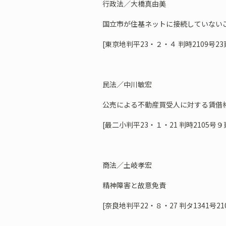
行政法／大橋真由美
国立市が住基ネットに接続していない
[東京地判平23・２・４ 判時2109号23
民法／中川敏宏
公売による不動産買受人に対する賃借
[最二小判平23・１・21 判時2105号９
商法／土岐孝宏
精神障害と故意免責
[奈良地判平22・８・27 判タ1341号21