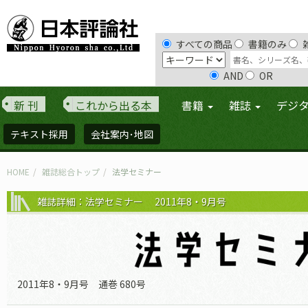
すべての商品
書籍のみ
AND
OR
新 刊
これから出る本
書籍
雑誌
デジ
テキスト採用
会社案内･地図
HOME
雑誌総合トップ
法学セミナー
雑誌詳細：法学セミナー 2011年8・9月号
2011年8・9月号 通巻 680号