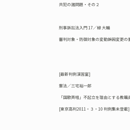
共犯の諸問題・その２
刑事訴訟法入門 17／緑 大輔
審判対象・防御対象の変動――訴因変更の
[最新判例演習室]
憲法／三宅裕一郎
「国歌斉唱」不起立を理由とする教職
[東京高判2011・３・10 判例集未登載]