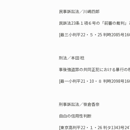
民事訴訟法／川嶋四郎
民訴法23条１項６号の「前審の裁判」
[最三小判平22・５・25 判時2085号16
刑法／本田 稔
事後強盗罪の共同正犯における暴行の
[最一小判平21・10・８ 判時2098号1
刑事訴訟法／笹倉香奈
自白の信用性判断
[東京高判平22・１・26 判タ1343号24