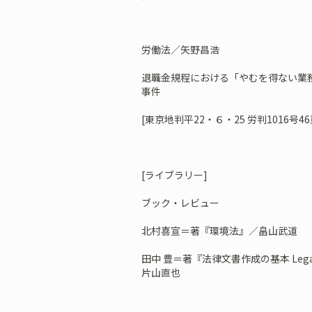
労働法／矢野昌浩
退職金規程における「やむを得ない業務
事件
[東京地判平22・６・25 労判1016号46
[ライブラリー]
ブック・レビュー
北村喜宣＝著『環境法』／畠山武道
田中 豊＝著『法律文書作成の基本 Legal Rea
片山直也