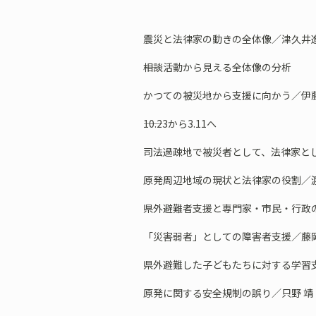
震災と法律家の動きの全体像／津久井
――相談活動から見える全体像の分析
かつての被災地から支援に向かう／伊
――10.23から3.11へ
司法過疎地で被災者として、法律家と
原発周辺地域の現状と法律家の役割／
県外避難者支援と専門家・市民・行政の
「災害弱者」としての障害者支援／藤岡
県外避難した子どもたちに対する学習
原発に関する安全規制の誤り／只野 靖