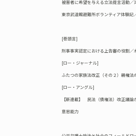
被害者に希望を与える立法提言活動／津
東京武道館避難所ボランティア体験記／
[巻頭言]
刑事事実認定における上告審の役割／木
[ロー・ジャーナル]
ふたつの家族法改正（その２）――親権
[ロー・アングル]
【新連載】 民法（債権法）改正議論
意思能力
公益弁護士論――法と社会のフィールドワ