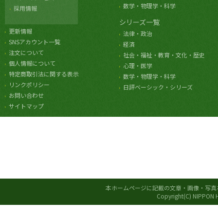
数学・物理学・科学
採用情報
シリーズ一覧
更新情報
法律・政治
SNSアカウント一覧
経済
注文について
社会・福祉・教育・文化・歴史
個人情報について
心理・医学
特定商取引法に関する表示
数学・物理学・科学
リンクポリシー
日評ベーシック・シリーズ
お問い合わせ
サイトマップ
本ホームページに記載の文章・画像・写真
Copyright(C) NIPPON