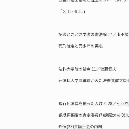
「３.11-６.11」
記者ときどき学者の憲法論 17／山田隆
死刑確定と元少年の実名
法科大学院の論点 11／後藤健夫
元法科大学院職員がみた法曹養成プロ
現行民法典を創った人びと 28／七戸克
組織再編後の査定委員(7)鶴原定吉(8)
外伝(23)弁護士会の内紛