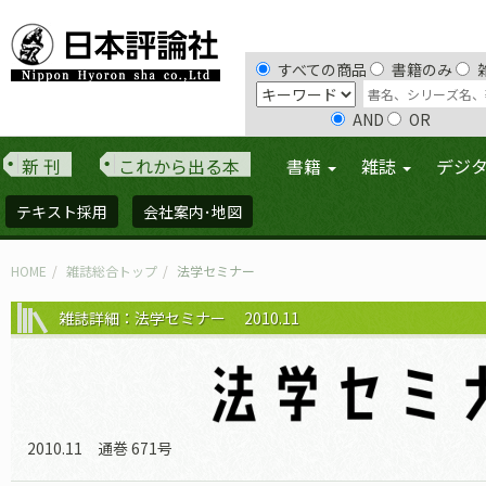
すべての商品
書籍のみ
AND
OR
新 刊
これから出る本
書籍
雑誌
デジ
テキスト採用
会社案内･地図
HOME
雑誌総合トップ
法学セミナー
雑誌詳細：法学セミナー 2010.11
2010.11 通巻 671号