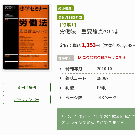
紙の書籍
奇数月12日発売
[特集1]
労働法 重要論点のいま
1,153
定価：税込
円（本体価格 1,048
この雑誌の最新号はこちら
在庫なし
発刊年月
2010.10
雑誌コード
08069
別冊／増刊
判型
B5判
ページ数
148ページ
バックナンバー
只今、在庫が不足しており納期が確定
オンラインでの受付ができません。