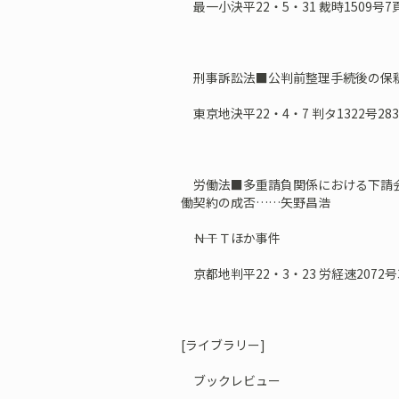
最一小決平22・5・31 裁時1509号7
刑事訴訟法■公判前整理手続後の保
東京地決平22・4・7 判タ1322号28
労働法■多重請負関係における下請会
働契約の成否……矢野昌浩
――ＮＴＴほか事件
京都地判平22・3・23 労経速2072号
[ライブラリー]
ブックレビュー