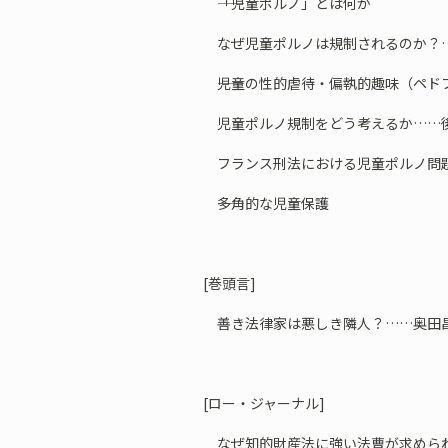
――「児童ポルノ」とは何か
なぜ児童ポルノは規制されるのか？
――児童の性的虐待・偏執的趣味（ペド
児童ポルノ規制をどう考えるか……
フランス刑法における児童ポルノ問
――多角的な児童保護
[巻頭言]
善き法律家は悪しき隣人？……奥田
[ロー・ジャーナル]
なぜ知的財産法に強い法曹が求められ