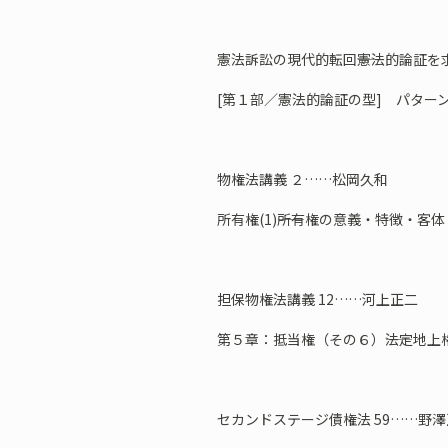
憲法訴訟の現代的転回――憲法的論証を
[第１部／憲法的論証の型] パター
物権法講義 ２……松岡久和
所有権(1)――所有権の意義・特徴・客
担保物権法講義 12……河上正二
第５章：抵当権（その６）――法定地上
セカンドステージ債権法 59……野澤