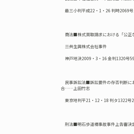
最三小判平成22・1・26 判時2069号
商法■株式買取請求における「公正
――三共生興株式会社事件
神戸地決2009・3・16 金判1320号
民事訴訟法■訴訟要件の存否判断にお
合……上田竹志
東京地判平21・12・18 判タ1322号2
刑法■明石歩道橋事故事件上告審決