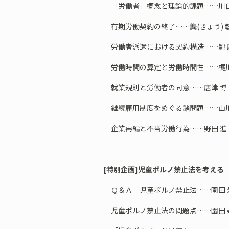
「労働者」概念と理論的課題……川
有期労働契約の終了……龔(きょう) 
労働者派遣における契約構造……鄒 
労働時間の算定と労働時間性……梶
就業規則と労働者の同意……唐津 博
継続雇用制度をめぐる諸問題……山
企業再編と不当労働行為……野田 進
[特別企画]児童ポルノ禁止法を考える
Ｑ＆Ａ 児童ポルノ禁止法……園田 
児童ポルノ禁止法の問題点……園田 