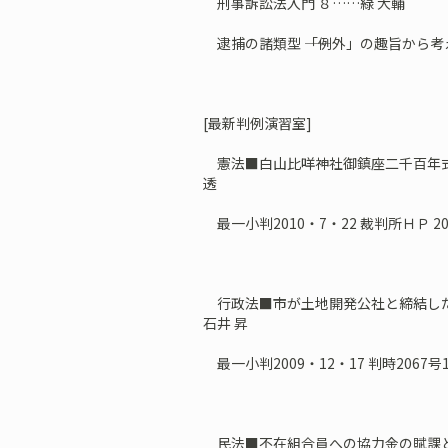
刑事訴訟法入門 ８……緑 大輔
逮捕の諸類型 ――「例外」の趣旨から考
[最新判例演習室]
憲法■白山比咩神社御鎮座二千百年式
透
最一小判2010・7・22 裁判所ＨＰ 20100
行政法■市が土地開発公社と締結した
石井 昇
最一小判2009・12・17 判時2067号
民法■不在組合員への協力金の賦課