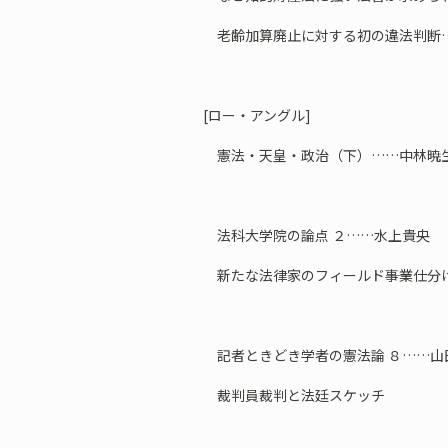
老齢加算廃止に対する初の違法判断
[ロー・アングル]
憲法・天皇・政治（下）……中林暁
法科大学院の論点 ２……水上貴央
新たな法律家のフィールド――事業仕分
記者ときどき学者の憲法論 ８……山
裁判員裁判と法廷スケッチ