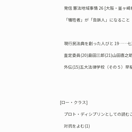
発信 憲法地域事情 26 [大阪・釜ヶ
「犠牲者」が「告訴人」になること
現行民法典を創った人びと 19……七
査定委員(20)島田三郎(21)山田喜之助
外伝(15)五大法律学校（その５）早
[ロー・クラス]
プロト・ディシプリンとしての読むこ
対抗をよむ(1)