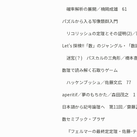
確率解析の展開／楠岡成雄 61
パズルから入る写像類群入門
リコリッシュの定理とその証明(2)／
Let's 探検!!「数」のジャングル・「
迷宮(？) パスカルの三角形／橋本喜
数理で読み解く石取りゲーム
ハッケンブッシュ／佐藤文広 77
aperitif／夢のもちかた／森田茂之 1
日本語から記号論理へ 第11回／齋藤
数セミブック・プラザ
『フェルマーの最終定定理・佐藤-テ