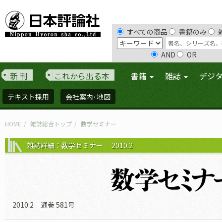
すべての商品
書籍のみ
AND
OR
新 刊
これから出る本
書籍
雑誌
デジ
テキスト採用
会社案内･地図
HOME
雑誌総合トップ
数学セミナー
雑誌詳細：数学セミナー 2010.2
2010.2 通巻 581号