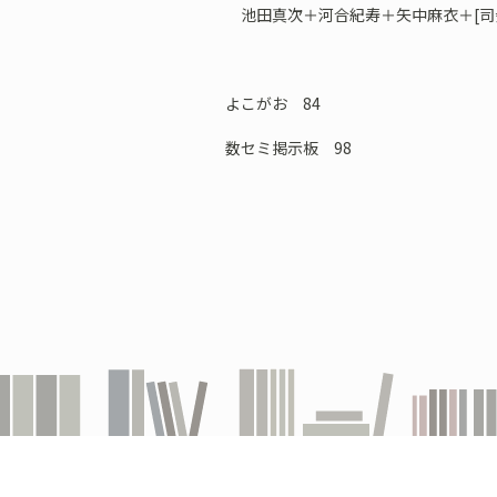
池田真次＋河合紀寿＋矢中麻衣＋[司会
よこがお 84
数セミ掲示板 98