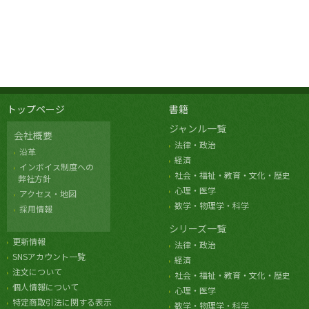
トップページ
書籍
ジャンル一覧
会社概要
法律・政治
沿革
経済
インボイス制度への
社会・福祉・教育・文化・歴史
弊社方針
心理・医学
アクセス・地図
数学・物理学・科学
採用情報
シリーズ一覧
更新情報
法律・政治
SNSアカウント一覧
経済
注文について
社会・福祉・教育・文化・歴史
個人情報について
心理・医学
特定商取引法に関する表示
数学・物理学・科学