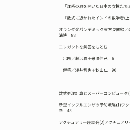
『理系の扉を開いた日本の女性たち』
『数式に憑かれたインドの数学者(上・
オランダ発パンデミック東方見聞録／
浦博 88
エレガントな解答をもとむ
出題／藤沢潤＋米澤佳己 6
解答／浅井哲也＋秋山仁 90
数式処理計算とスーパーコンピュータ(1
新型インフルエンザの予防戦略(1)ワ
幸 48
アクチュアリー座談会(2)アクチュアリ