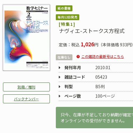
紙の書籍
毎月12日発売
[特集1]
ナヴィエ-ストークス方程式
1,026
定価：税込
円（本体価格 933円
この雑誌の最新号はこちら
在庫なし
発刊年月
2010.01
雑誌コード
05423
判型
B5判
別冊／増刊
ページ数
100ページ
バックナンバー
只今、在庫が不足しており納期が確定
オンラインでの受付ができません。