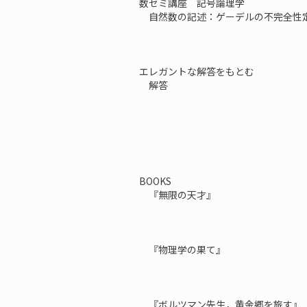
数セミ講座 記号論理学
自然数の記述：ゲーデルの不完全性
エレガントな解答をもとむ
解答
BOOKS
『無限の天才』
『物理学の果て』
『ボルツマン先生，黄金郷を旅す』