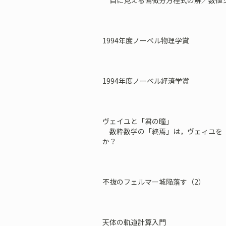
目に見える偏微分方程式の解／数値
1994年度ノーベル物理学賞
1994年度ノーベル経済学賞
ヴェイユと「君の瞳」
数粋数学の「終焉」は，ヴェィユを「
か？
不抜のフェルマー城陥落す（2）
天体の軌道計算入門