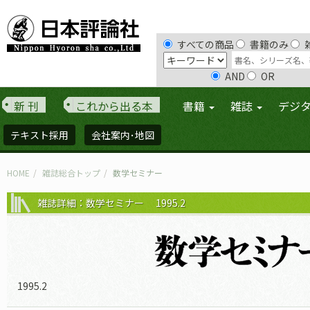
すべての商品
書籍のみ
AND
OR
新 刊
これから出る本
書籍
雑誌
デジ
テキスト採用
会社案内･地図
HOME
雑誌総合トップ
数学セミナー
雑誌詳細：数学セミナー 1995.2
1995.2