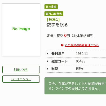
紙の書籍
毎月12日発売
[特集1]
数学を視る
0
定価：税込
円（本体価格 0円）
この雑誌の最新号はこちら
発刊年月
1989.11
雑誌コード
05423
判型
B5判
別冊／増刊
バックナンバー
只今、在庫が不足しており納期が確定
オンラインでの受付ができません。