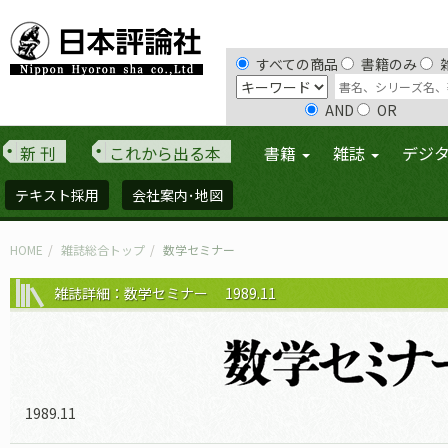
すべての商品
書籍のみ
AND
OR
新 刊
これから出る本
書籍
雑誌
デジ
テキスト採用
会社案内･地図
HOME
雑誌総合トップ
数学セミナー
雑誌詳細：数学セミナー 1989.11
1989.11