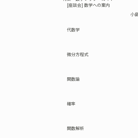
[座談会] 数学への案内
小島
代数学
微分方程式
関数論
確率
関数解析