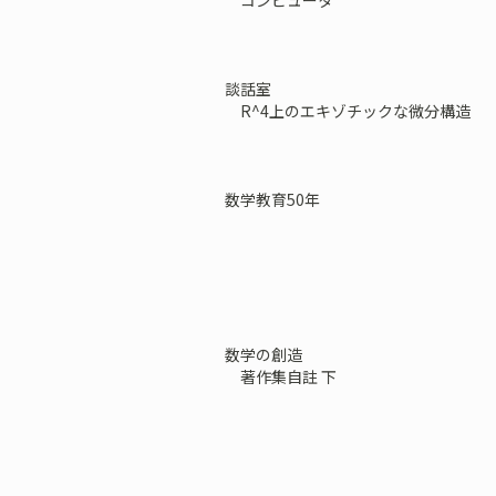
コンピュータ
談話室
R^4上のエキゾチックな微分構造
数学教育50年
数学の創造
著作集自註 下