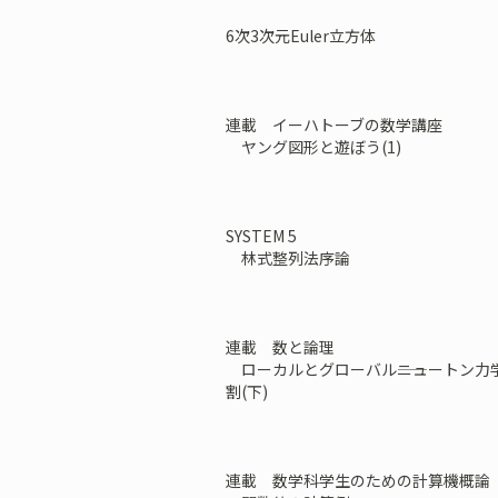
6次3次元Euler立方体
連載 イーハトーブの数学講座
ヤング図形と遊ぼう(1)
SYSTEM 5
林式整列法序論
連載 数と論理
ローカルとグローバル――ニュートン力
割(下)
連載 数学科学生のための計算機概論