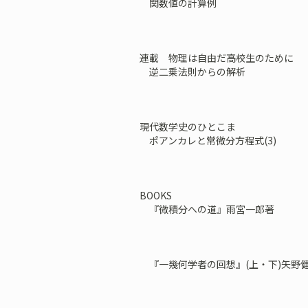
関数値の計算例
連載 物理は自由だ――高校生のために
逆二乗法則からの解析
現代数学史のひとこま
ポアンカレと常微分方程式(3)
BOOKS
『微積分への道』雨宮一郎著
『一幾何学者の回想』(上・下)矢野