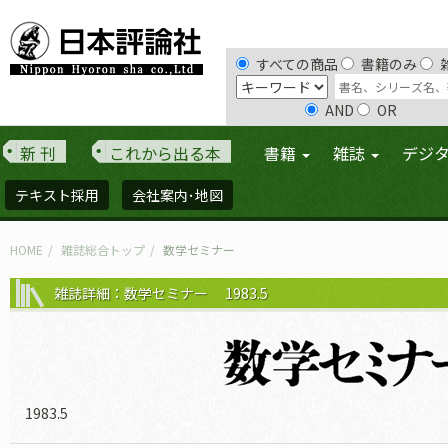
すべての商品
書籍のみ
AND
OR
新 刊
これから出る本
書籍
雑誌
デジ
テキスト採用
会社案内･地図
HOME
雑誌総合トップ
数学セミナー
雑誌詳細：数学セミナー 1983.5
1983.5