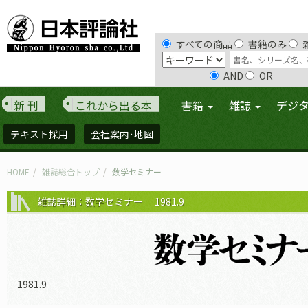
すべての商品
書籍のみ
AND
OR
新 刊
これから出る本
書籍
雑誌
デジ
テキスト採用
会社案内･地図
HOME
雑誌総合トップ
数学セミナー
雑誌詳細：数学セミナー 1981.9
1981.9