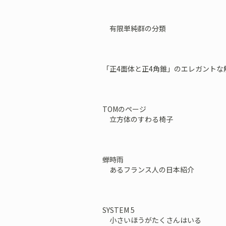
有限単純群の分類
「正4面体と正4角錐」のエレガントな
TOMのページ
立方体のすわる椅子
蝉時雨
あるフランス人の日本紹介
SYSTEM 5
小さいほうがたくさんはいる