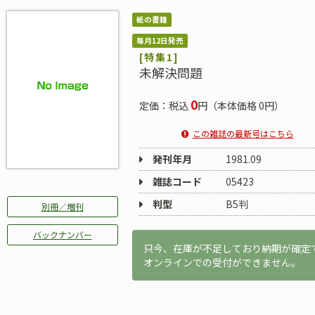
紙の書籍
毎月12日発売
[特集1]
未解決問題
0
定価：税込
円（本体価格 0円）
この雑誌の最新号はこちら
発刊年月
1981.09
雑誌コード
05423
判型
B5判
別冊／増刊
バックナンバー
只今、在庫が不足しており納期が確定
オンラインでの受付ができません。