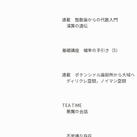
連載 整数論からの代数入門
演算の遺伝
基礎講座 確率の手引き（5）
連載 ポテンシァル論――局所から大域へ
ディリクレ空間，ノイマン空間
TEA TIME
悪魔の会話
不思議な存在