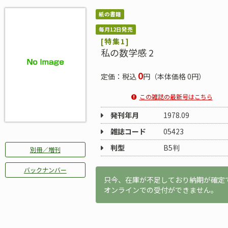
紙の書籍
毎月12日発売
[特集1]
私の数学感 2
0
定価：税込
円（本体価格 0円）
この雑誌の最新号はこちら
発刊年月
1978.09
雑誌コード
05423
判型
B5判
別冊／増刊
バックナンバー
只今、在庫が不足しており納期が確定
オンラインでの受付ができません。