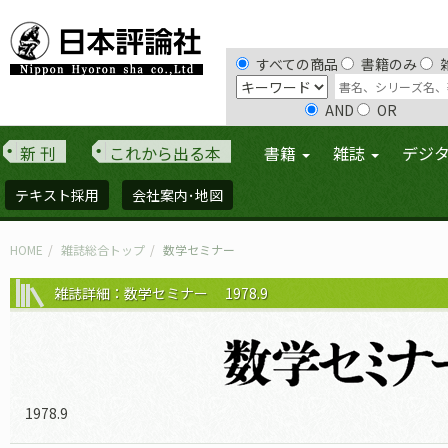
すべての商品
書籍のみ
AND
OR
新 刊
これから出る本
書籍
雑誌
デジ
テキスト採用
会社案内･地図
HOME
雑誌総合トップ
数学セミナー
雑誌詳細：数学セミナー 1978.9
1978.9