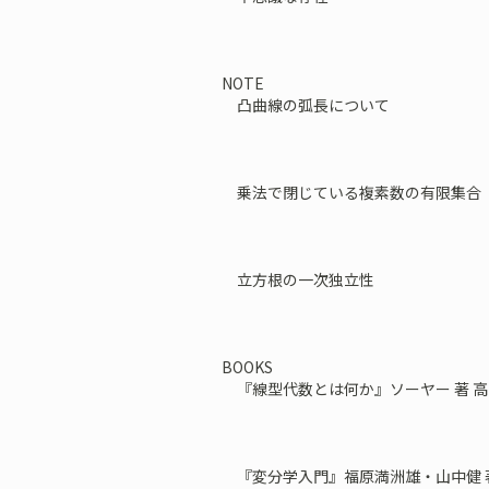
NOTE
凸曲線の弧長について
乗法で閉じている複素数の有限集合
立方根の一次独立性
BOOKS
『線型代数とは何か』ソーヤー 著 高
『変分学入門』福原満洲雄・山中健 