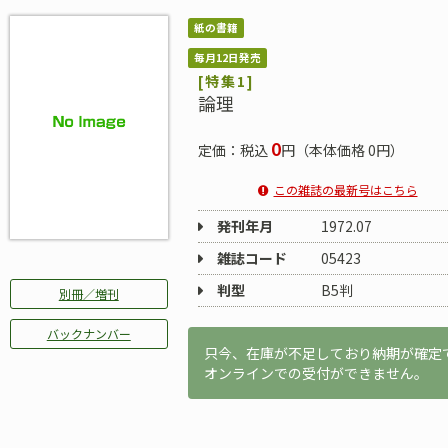
紙の書籍
毎月12日発売
[特集1]
論理
0
定価：税込
円（本体価格 0円）
この雑誌の最新号はこちら
発刊年月
1972.07
雑誌コード
05423
判型
B5判
別冊／増刊
バックナンバー
只今、在庫が不足しており納期が確定
オンラインでの受付ができません。