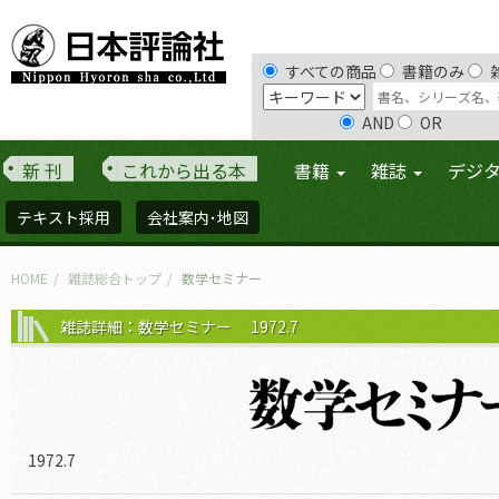
すべての商品
書籍のみ
AND
OR
新 刊
これから出る本
書籍
雑誌
デジ
テキスト採用
会社案内･地図
HOME
雑誌総合トップ
数学セミナー
雑誌詳細：数学セミナー 1972.7
1972.7