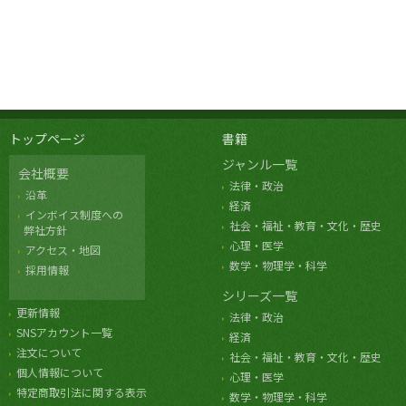
トップページ
書籍
ジャンル一覧
会社概要
法律・政治
沿革
経済
インボイス制度への
社会・福祉・教育・文化・歴史
弊社方針
心理・医学
アクセス・地図
数学・物理学・科学
採用情報
シリーズ一覧
更新情報
法律・政治
SNSアカウント一覧
経済
注文について
社会・福祉・教育・文化・歴史
個人情報について
心理・医学
特定商取引法に関する表示
数学・物理学・科学