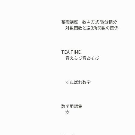
基礎講座 数 4 方式 微分積分
対数関数と逆3角関数の関係
TEA TIME
音えらび音あそび
くたばれ数学
数学用語集
樹