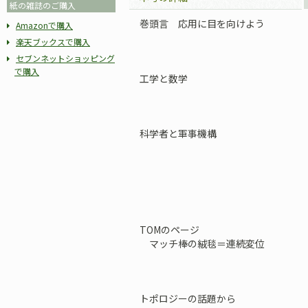
紙の雑誌のご購入
巻頭言 応用に目を向けよう
Amazonで購入
楽天ブックスで購入
セブンネットショッピング
で購入
工学と数学
科学者と軍事機構
TOMのページ
マッチ棒の絨毯＝連続変位
トポロジーの話題から