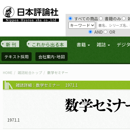
すべての商品
書籍のみ
AND
OR
新 刊
これから出る本
書籍
雑誌
デジ
テキスト採用
会社案内･地図
HOME
雑誌総合トップ
数学セミナー
雑誌詳細：数学セミナー 1971.1
1971.1