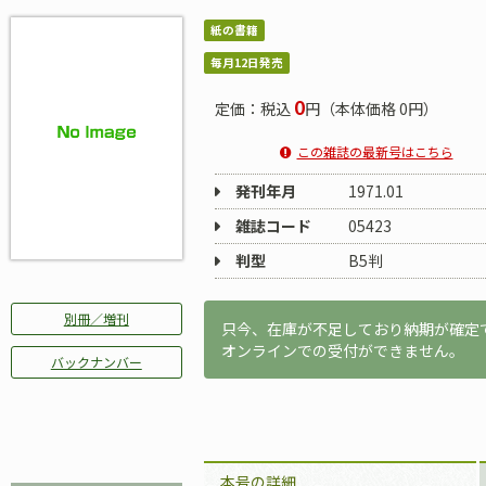
紙の書籍
毎月12日発売
0
定価：税込
円（本体価格 0円）
この雑誌の最新号はこちら
発刊年月
1971.01
雑誌コード
05423
判型
B5判
別冊／増刊
只今、在庫が不足しており納期が確定
オンラインでの受付ができません。
バックナンバー
本号の詳細