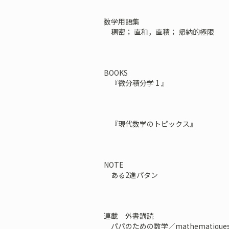
数学用語集
稠密； 直和，直積； 帰納的極限
BOOKS
『微分積分学 1 』
『現代数学のトピックス』
NOTE
ある2進パタン
連載 外書講読
パパのための数学／mathematiques p