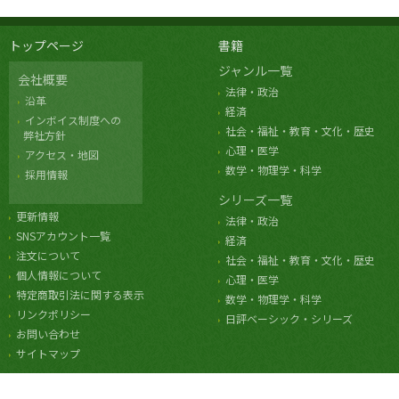
トップページ
書籍
ジャンル一覧
会社概要
法律・政治
沿革
経済
インボイス制度への
社会・福祉・教育・文化・歴史
弊社方針
心理・医学
アクセス・地図
数学・物理学・科学
採用情報
シリーズ一覧
更新情報
法律・政治
SNSアカウント一覧
経済
注文について
社会・福祉・教育・文化・歴史
個人情報について
心理・医学
特定商取引法に関する表示
数学・物理学・科学
リンクポリシー
日評ベーシック・シリーズ
お問い合わせ
サイトマップ