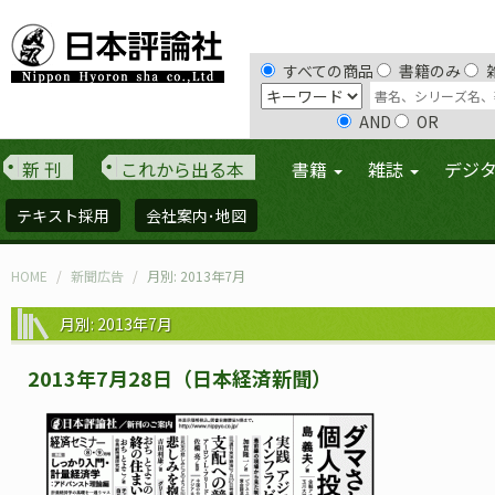
すべての商品
書籍のみ
AND
OR
新 刊
これから出る本
書籍
雑誌
デジ
テキスト採用
会社案内･地図
HOME
新聞広告
月別: 2013年7月
月別: 2013年7月
2013年7月28日（日本経済新聞）