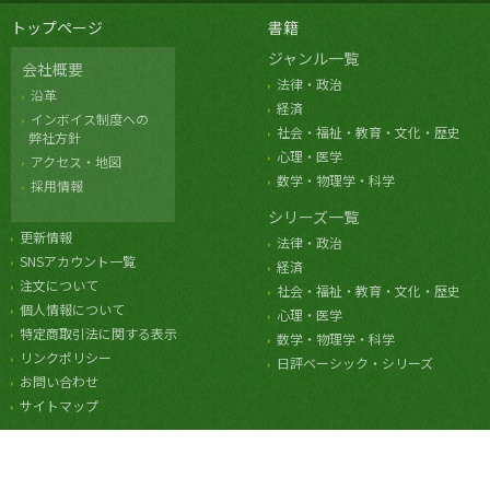
トップページ
書籍
ジャンル一覧
会社概要
法律・政治
沿革
経済
インボイス制度への
社会・福祉・教育・文化・歴史
弊社方針
心理・医学
アクセス・地図
数学・物理学・科学
採用情報
シリーズ一覧
更新情報
法律・政治
SNSアカウント一覧
経済
注文について
社会・福祉・教育・文化・歴史
個人情報について
心理・医学
特定商取引法に関する表示
数学・物理学・科学
リンクポリシー
日評ベーシック・シリーズ
お問い合わせ
サイトマップ