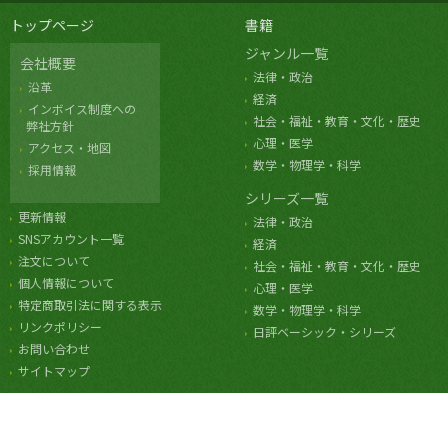
トップページ
書籍
ジャンル一覧
会社概要
法律・政治
沿革
経済
インボイス制度への
社会・福祉・教育・文化・歴史
弊社方針
心理・医学
アクセス・地図
数学・物理学・科学
採用情報
シリーズ一覧
更新情報
法律・政治
SNSアカウント一覧
経済
注文について
社会・福祉・教育・文化・歴史
個人情報について
心理・医学
特定商取引法に関する表示
数学・物理学・科学
リンクポリシー
日評ベーシック・シリーズ
お問い合わせ
サイトマップ