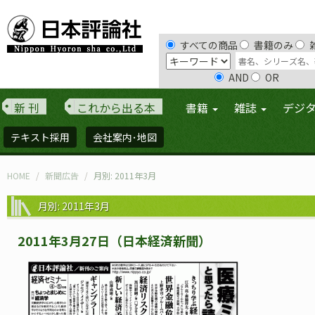
すべての商品
書籍のみ
AND
OR
新 刊
これから出る本
書籍
雑誌
デジ
テキスト採用
会社案内･地図
HOME
新聞広告
月別: 2011年3月
月別: 2011年3月
2011年3月27日（日本経済新聞）