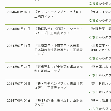
こちら
からダ
2024年09月02日
『ガスライティングという支配』
『ガスライティ
正誤表アップ
こちら
からダ
2024年08月19日
『物理数学』《日評ベーシック・
『物理数学』第
シリーズ》正誤表アップ
こちら
からダ
2024年07月31日
『三淵嘉子・中田正子・久米愛
『三淵嘉子・
日本初の女性法律家たち』正誤表
（PDFファイ
アップ
こちら
からダ
2024年07月23日
『尊厳死および安楽死を求める権
『尊厳死および
利』正誤表アップ
こちら
からダ
2024年07月09日
『新・判例ハンドブック憲法［第
『新・判例ハン
３版］』正誤表アップ
こちら
からダ
2024年06月04日
『基本行政法［第４版］』正誤表
『基本行政法［
アップ
こちら
からダ