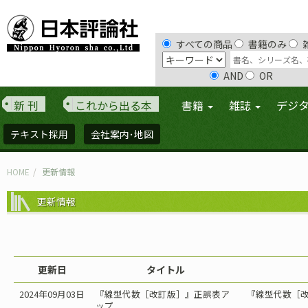
すべての商品
書籍のみ
AND
OR
新 刊
これから出る本
書籍
雑誌
デジ
テキスト採用
会社案内･地図
HOME
更新情報
更新情報
更新日
タイトル
2024年09月03日
『線型代数［改訂版］』正誤表ア
『線型代数［改
ップ