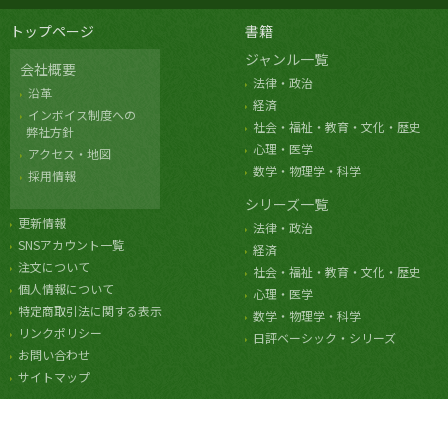
トップページ
書籍
ジャンル一覧
会社概要
法律・政治
沿革
経済
インボイス制度への
社会・福祉・教育・文化・歴史
弊社方針
心理・医学
アクセス・地図
数学・物理学・科学
採用情報
シリーズ一覧
更新情報
法律・政治
SNSアカウント一覧
経済
注文について
社会・福祉・教育・文化・歴史
個人情報について
心理・医学
特定商取引法に関する表示
数学・物理学・科学
リンクポリシー
日評ベーシック・シリーズ
お問い合わせ
サイトマップ