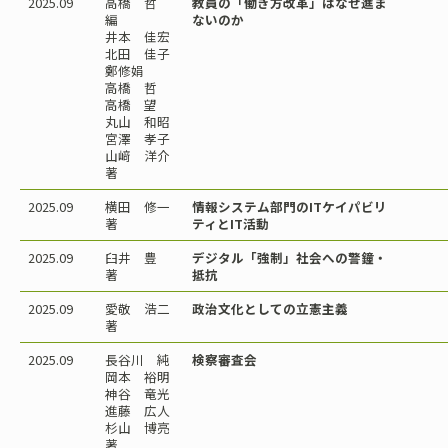
2025.09
高橋 哲
教員の「働き方改革」はなぜ進ま
編
ないのか
井本 佳宏
北田 佳子
鄭修娟
高橋 哲
高橋 望
丸山 和昭
宮澤 孝子
山﨑 洋介
著
2025.09
横田 修一
情報システム部門のITケイパビリ
著
ティとIT活動
2025.09
臼井 豊
デジタル「強制」社会への警鐘・
著
抵抗
2025.09
愛敬 浩二
政治文化としての立憲主義
著
2025.09
長谷川 純
検察審査会
岡本 裕明
神谷 竜光
進藤 広人
杉山 博亮
著