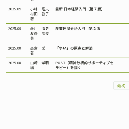
2025.09
小峰 隆夫
最新 日本経済入門［第７版］
村田 啓子
著
2025.09
藤川 清史
産業連関分析入門［第２版］
渡邉 隆俊
著
2025.08
高倉 武
「争い」の原点と解消
著
2025.08
山崎 孝明
POST（精神分析的サポーティブセ
編
ラピー）を描く
最初