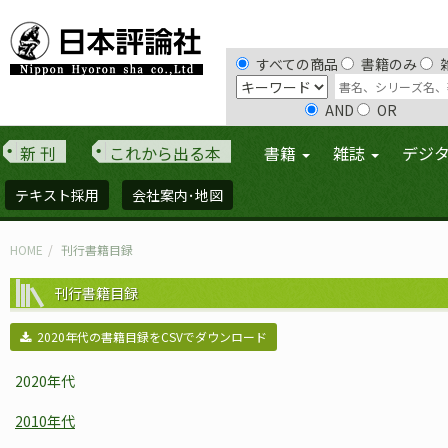
すべての商品
書籍のみ
AND
OR
新 刊
これから出る本
書籍
雑誌
デジ
テキスト採用
会社案内･地図
HOME
刊行書籍目録
刊行書籍目録
2020年代の書籍目録をCSVでダウンロード
2020年代
2010年代