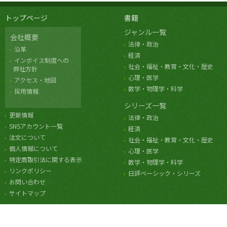
トップページ
書籍
ジャンル一覧
会社概要
法律・政治
沿革
経済
インボイス制度への
社会・福祉・教育・文化・歴史
弊社方針
心理・医学
アクセス・地図
数学・物理学・科学
採用情報
シリーズ一覧
更新情報
法律・政治
SNSアカウント一覧
経済
注文について
社会・福祉・教育・文化・歴史
個人情報について
心理・医学
特定商取引法に関する表示
数学・物理学・科学
リンクポリシー
日評ベーシック・シリーズ
お問い合わせ
サイトマップ