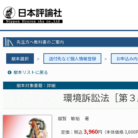
先生方へ教科書のご案内
献本選択
送付先など個人情報登録
お申込み内
献本リストに戻る
献本対象書籍：詳細
環境訴訟法［第３
越智 敏裕
著
3,960
定価：税込
円（本体価格 3,600