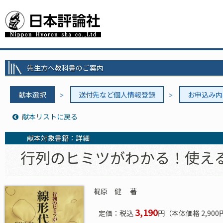
先生方へ教科書のご案内
献本選択
送付先など個人情報登録
お申込み内
献本リストに戻る
献本対象書籍：詳細
行列のヒミツがわかる！使え
梶原 健
著
3,190
定価：税込
円（本体価格 2,900