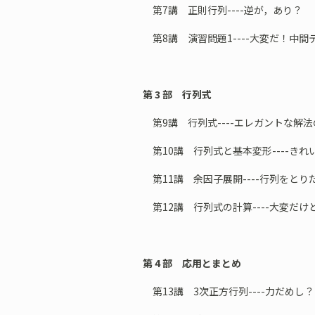
第7講 正則行列----逆が，あり？
第8講 演習問題1----大変だ！中間
第 3 部 行列式
第9講 行列式----エレガントな解
第10講 行列式と基本変形----き
第11講 余因子展開----行列をとり
第12講 行列式の計算----大変だけ
第 4 部 応用とまとめ
第13講 3次正方行列----力だめし？