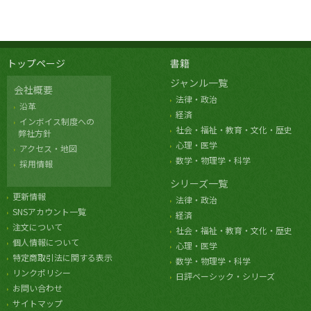
トップページ
書籍
ジャンル一覧
会社概要
法律・政治
沿革
経済
インボイス制度への
社会・福祉・教育・文化・歴史
弊社方針
心理・医学
アクセス・地図
数学・物理学・科学
採用情報
シリーズ一覧
更新情報
法律・政治
SNSアカウント一覧
経済
注文について
社会・福祉・教育・文化・歴史
個人情報について
心理・医学
特定商取引法に関する表示
数学・物理学・科学
リンクポリシー
日評ベーシック・シリーズ
お問い合わせ
サイトマップ