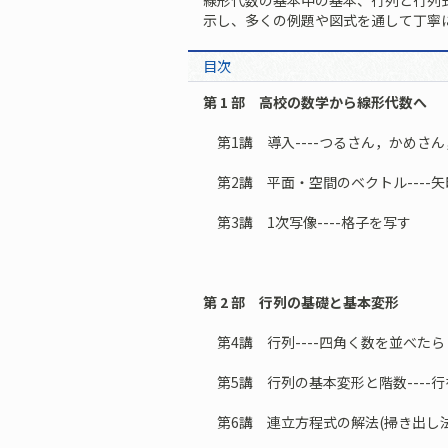
線形代数の基本中の基本、行列と行列
示し、多くの例題や図式を通して丁寧
目次
第 1 部 高校の数学から線形代数へ
第1講 導入----つるさん，かめさ
第2講 平面・空間のベクトル----
第3講 1次写像----格子を写す
第 2 部 行列の基礎と基本変形
第4講 行列----四角く数を並べたら
第5講 行列の基本変形と階数----
第6講 連立方程式の解法(掃き出し法)