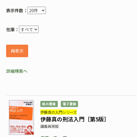
表示件数：
在庫：
再表示
詳細検索へ
紙の書籍
電子書籍
伊藤真の入門シリーズ
伊藤真の刑法入門［第5版］
講義再現版