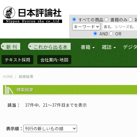
すべての商品
書籍のみ
AND
OR
新 刊
これから出る本
書籍
雑誌
デジ
テキスト採用
会社案内･地図
HOME
検索結果
検索結果
該当
37件中、21〜37件目までを表示
表示順：