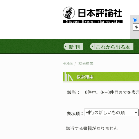
新 刊
これから出る本
HOME
検索結果
検索結果
該当
0件中、0〜0件目までを表
表示順：
該当する書籍がありません