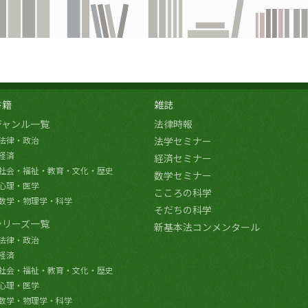
書籍
雑誌
ジャンル一覧
法律時報
法律・政治
法学セミナー
経済
経済セミナー
社会・福祉・教育・文化・歴史
数学セミナー
心理・医学
こころの科学
数学・物理学・科学
そだちの科学
シリーズ一覧
新基本法コンメンタール
法律・政治
経済
社会・福祉・教育・文化・歴史
心理・医学
数学・物理学・科学