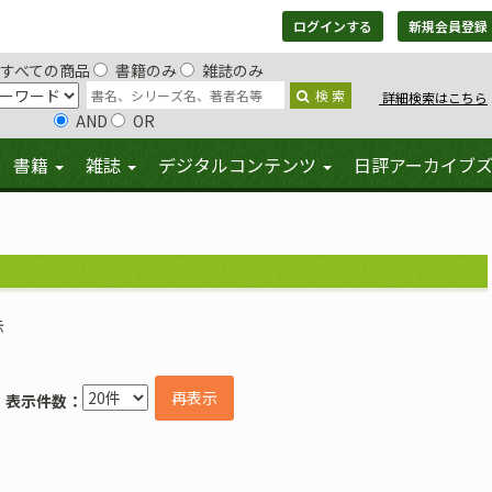
ログインする
新規会員登録
すべての商品
書籍のみ
雑誌のみ
検 索
詳細検索はこちら
AND
OR
書籍
雑誌
デジタルコンテンツ
日評アーカイブ
示
再表示
表示件数：