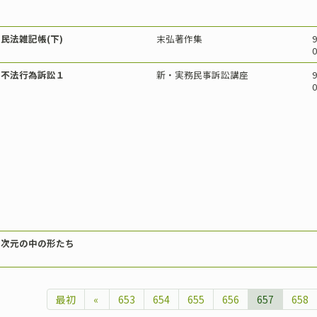
民法雑記帳(下)
末弘著作集
9
0
不法行為訴訟１
新・実務民事訴訟講座
9
0
次元の中の形たち
最初
«
653
654
655
656
657
658