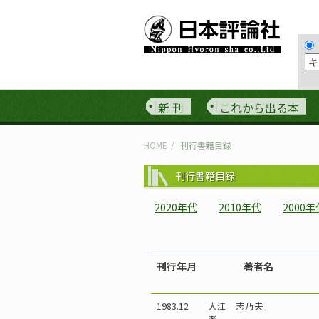
新 刊
これから出る本
HOME
刊行書籍目録
刊行書籍目録
2020年代
2010年代
2000年
刊行年月
著者名
1983.12
大江 志乃夫
著