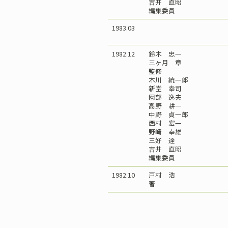
吉井 直昭
編集委員
1983.03
1982.12
鈴木 忠一
三ヶ月 章
監修
木川 統一郎
新堂 幸司
園部 逸夫
高野 耕一
中野 貞一郎
西村 宏一
野崎 幸雄
三好 達
吉井 直昭
編集委員
1982.10
戸村 浩
著