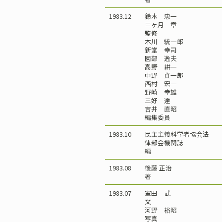
1983.12
鈴木 忠一
三ヶ月 章
監修
木川 統一郎
新堂 幸司
園部 逸夫
高野 耕一
中野 貞一郎
西村 宏一
野崎 幸雄
三好 達
吉井 直昭
編集委員
1983.10
民主主義科学者協会法
律部会機関誌
編
1983.08
後藤 正治
著
1983.07
室田 武
文
河野 裕昭
写真