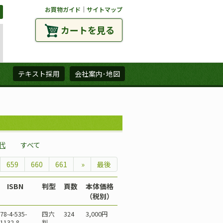
お買物ガイド
｜
サイトマップ
カートを見る
ズ
テキスト採用
会社案内･地図
年代
すべて
659
660
661
»
最後
ISBN
判型
頁数
本体価格
（税別）
78-4-535-
四六
324
3,000円
1132-8
判