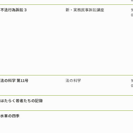
不法行為訴訟３
新・実務民事訴訟講座
9
0
法の科学 第11号
法の科学
9
0
はたらく若者たちの記録
水車の四季