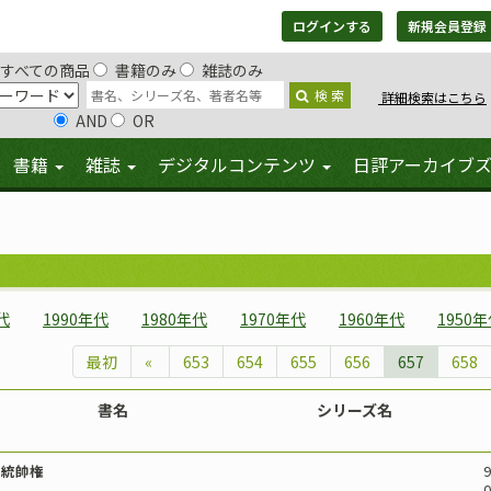
ログインする
新規会員登録
すべての商品
書籍のみ
雑誌のみ
検 索
詳細検索はこちら
AND
OR
書籍
雑誌
デジタルコンテンツ
日評アーカイブ
代
1990年代
1980年代
1970年代
1960年代
1950
最初
«
653
654
655
656
657
658
書名
シリーズ名
統帥権
9
0