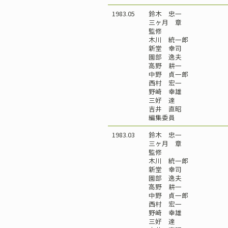
1983.05
鈴木 忠一
三ヶ月 章
監修
木川 統一郎
新堂 幸司
園部 逸夫
高野 耕一
中野 貞一郎
西村 宏一
野崎 幸雄
三好 達
吉井 直昭
編集委員
1983.03
鈴木 忠一
三ヶ月 章
監修
木川 統一郎
新堂 幸司
園部 逸夫
高野 耕一
中野 貞一郎
西村 宏一
野崎 幸雄
三好 達