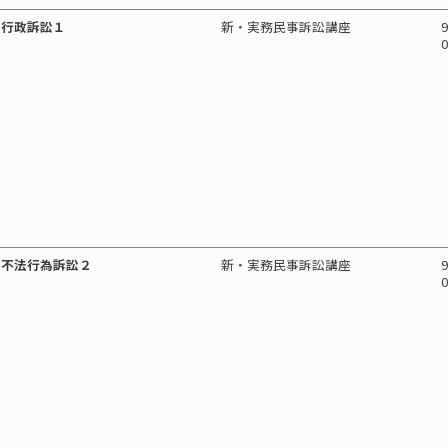
行政訴訟１
新・実務民事訴訟講座
9
0
不法行為訴訟２
新・実務民事訴訟講座
9
0